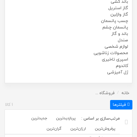
باند کشی
گاز استریل
گاز وازلین
چسب پانسمان
پانسمان چشم
باند و گاز
صندل
لوازم شخصی
محصولات زناشویی
اسپری تاخیری
کاندوم
ژل آمیزشی
خانه
فروشگاه
پریفرد نوتریشن | Preferred Nutrition
فیلترها
1
کالا
پربازدیدترین
جدیدترین
پرفروش‌ترین‌
ارزان‌ترین
گران‌ترین