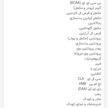
بی سی ای ای (BCAA)
گینر (پودر و مکمل)
مکمل و قرص ال کارنتین
مکمل کراتین بدنسازی
بتاآلانین
مکمل گلوتامین
قرص ال آرژنین
پروتئین (مکمل و پودر)
پروتئین بدنسازی
پودر پروتئین وی
پروتئین وی ایزوله
کربوهیدرات
فیبر
انرژی زا
کافئین
سی ال ای - CLA
اچ ام بی - HMB
دی ای ای (DAA)
پمپ
مادر و کودک
شیرخشک و غذای کودک