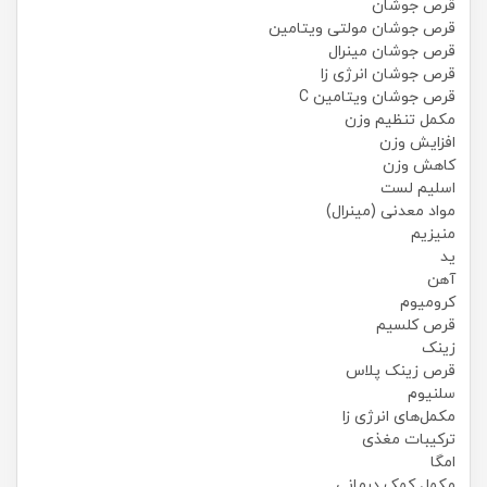
قرص جوشان
قرص جوشان مولتی ویتامین
قرص جوشان مینرال
قرص جوشان انرژی زا
قرص جوشان ویتامین C
مکمل تنظیم وزن
افزایش وزن
کاهش وزن
اسلیم لست
مواد معدنی (مینرال)
منیزیم
ید
آهن
کرومیوم
قرص کلسیم
زینک
قرص زینک پلاس
سلنیوم
مکمل‌های انرژی زا
ترکیبات مغذی
امگا
مکمل کمک درمانی