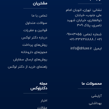
مشتریان
نشانی: تهران، اتوبان امام
علی جنوب، خیابان
تماس با ما
ذوالفقاری، خیابان شهید
سوالات متداول
ناصری، پلاک 309
قوانین و مقررات
شماره تماس: 91003055-
درباره دکتر لوکس
021 / 33738888-021
روش‌های پرداخت
ایمیل: info@drluxe.ir
مجوزهای داروخانه
روش‌های ارسال سفارش
راهنمای خرید از دکتر لوکس
محصولات ما
مجله
دکترلوکس
آرایشی
اخبار
بهداشتی
مقالات