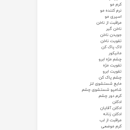
کرم مو
نرم کننده مو
اسپری مو
مراقبت از ناخن
ناخن گیر
جویدن ناخن
تقویت ناخن
لاک پاک کن
مانیکور
چشم مژه ابرو
تقویت مژه
تقویت ابرو
چشم پاک کن
مایع شستشوی لنز
شامپو شستشوی چشم
کرم دور چشم
ادکلن
ادکلن آقایان
ادکلن زنانه
مراقبت از لب
کرم موضعی