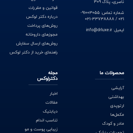
ناصری، پلاک 309
قوانین و مقررات
شماره تماس: 91003055-
درباره دکتر لوکس
021 / 33738888-021
روش‌های پرداخت
ایمیل: info@drluxe.ir
مجوزهای داروخانه
روش‌های ارسال سفارش
راهنمای خرید از دکتر لوکس
محصولات ما
مجله
دکترلوکس
آرایشی
اخبار
بهداشتی
مقالات
ارتوپدی
دیابتیک
مکمل‌ها
تناسب اندام
مادر و کودک
زیبایی پوست و مو
تجهیزات پزشکی