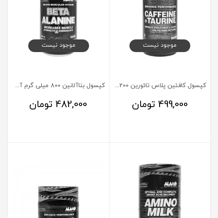
موجود نیست
موجود نیست
کپسول کافئین پلاس تائورین 200 میلی گرم آلامو 180 عدد
کپسول بتاآلانین 800 میلی گرم آلامو 250 عدد
499,000
تومان
482,000
تومان