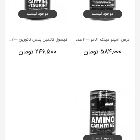
موجود نیست
موجود نیست
قرص آمینو میلک آلامو 400 عدد
کپسول کافئین پلاس تائورین 200 میلی گرم آلامو 90 عدد
584,000
تومان
246,500
تومان
موجود نیست