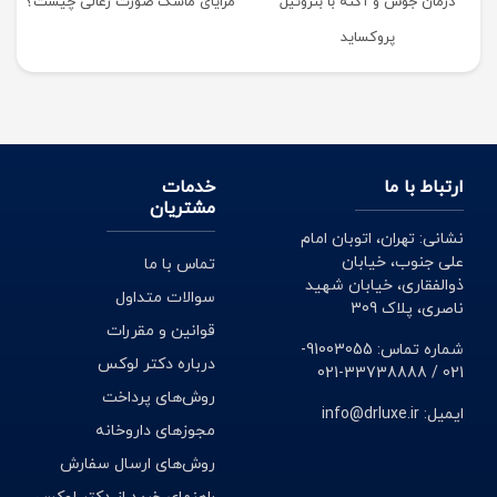
درمان جوش و آکنه با بنزوئیل
مزایای ماسک صورت زغالی چیست؟
پروکساید
ارتباط با ما
خدمات
مشتریان
نشانی: تهران، اتوبان امام
علی جنوب، خیابان
تماس با ما
ذوالفقاری، خیابان شهید
سوالات متداول
ناصری، پلاک 309
قوانین و مقررات
شماره تماس: 91003055-
درباره دکتر لوکس
021 / 33738888-021
روش‌های پرداخت
ایمیل: info@drluxe.ir
مجوزهای داروخانه
روش‌های ارسال سفارش