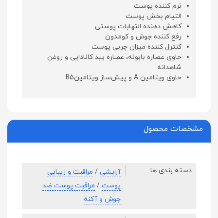
نرم کننده پوست
التیام بخش پوست
کاهش دهنده التهابات پوستی
رفع کننده جوش و کومدون
کنترل کننده میزان چربی پوست
حاوی عصاره بابونه، عصاره بید کانادایی و روغن
شاهدانه
حاوی ویتامین A و پیش‌ساز ویتامینB5
مشخصات محصول
دسته بندی ها
آرایشی
/
مراقبت و زیبایی
پوست
/
مراقبت پوست ضد
جوش و آکنه