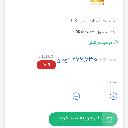
ضمانت اصالت بودن کالا
کد محصول: DRX13507
موجود در انبار
266,630
تومان
293,000
%
9
تعداد
افزودن به سبد خرید