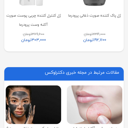
ژل پاک کننده صورت ذغالی پرودرما
ژل کنترل کننده چربی پوست صورت
آکنه وست پرودرما
234,000
تومان
369,600
تومان
192,700
تومان
303,000
تومان
مقالات مرتبط در مجله خبری دکترلوکس