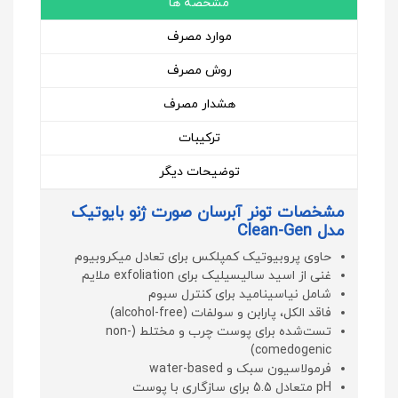
مشخصه ها
موارد مصرف
روش مصرف
هشدار مصرف
ترکیبات
توضیحات دیگر
مشخصات تونر آبرسان صورت ژنو بایوتیک
مدل Clean-Gen
حاوی پروبیوتیک کمپلکس برای تعادل میکروبیوم
غنی از اسید سالیسیلیک برای exfoliation ملایم
شامل نیاسینامید برای کنترل سبوم
فاقد الکل، پارابن و سولفات (alcohol-free)
تست‌شده برای پوست چرب و مختلط (non-
comedogenic)
فرمولاسیون سبک و water-based
pH متعادل 5.5 برای سازگاری با پوست