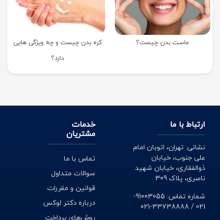
ماست بدن چیست؟
کره بدن چیست و چه ویژگی هایی
دارد؟
ارتباط با ما
خدمات
مشتریان
نشانی: تهران، اتوبان امام
علی جنوب، خیابان
تماس با ما
ذوالفقاری، خیابان شهید
سوالات متداول
ناصری، پلاک 309
قوانین و مقررات
شماره تماس: 91003055-
درباره دکتر لوکس
021 / 33738888-021
روش‌های پرداخت