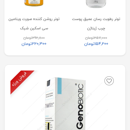
تونر رطوبت رسان عمیق پوست
تونر روشن کننده صورت ویتامین
چرب ژیناژن
سی اسکین شیک
257,000
تومان
292,800
تومان
154,200
تومان
220,300
تومان
فروش ویژه