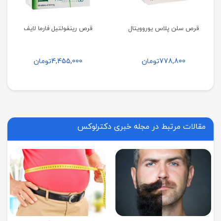
قرص سلن پلاس یوروویتال
قرص رینفولتیل فارما لایف
778,800
تومان
4,455,000
تومان
مقالات مرتبط در مجله خبری دکترلوکس