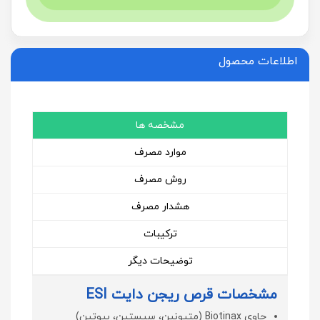
اطلاعات محصول
مشخصه ها
موارد مصرف
روش مصرف
هشدار مصرف
ترکیبات
توضیحات دیگر
مشخصات قرص ریجن دایت ESI
حاوی Biotinax (متیونین، سیستین، بیوتین)