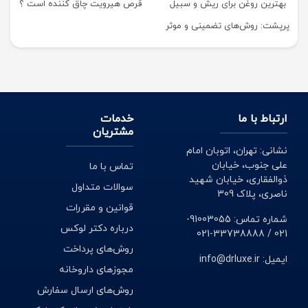
بهترین روغن برای ریش و سبیل
قرص هیرویت چاق کننده است ؟
پرپشت: روش‌های تضمینی و موثر
ارتباط با ما
خدمات
مشتریان
نشانی: تهران، اتوبان امام
علی جنوب، خیابان
تماس با ما
ذوالفقاری، خیابان شهید
سوالات متداول
ناصری، پلاک 309
قوانین و مقررات
شماره تماس: 91003055-
درباره دکتر لوکس
021 / 33738888-021
روش‌های پرداخت
ایمیل: info@drluxe.ir
مجوزهای داروخانه
روش‌های ارسال سفارش