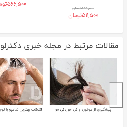
566,500
توم
556,000
تومان
511,500
تومان
مقالات مرتبط در مجله خبری دکترل
پیشگیری از موخوره و گره خوردگی مو
انتخاب بهترین شامپو با توج