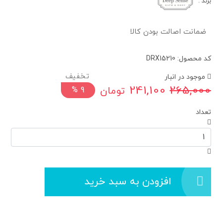
برند
:
ضمانت اصالت بودن کالا
کد محصول: DRX15210
موجود در انبار
241,100
265,000
تومان
%
9
تعداد
افزودن به سبد خرید