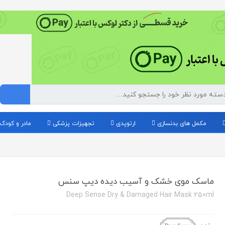
مکمل های بدنسازی
ارتوپدی
تجهیزات پزشکی
مادر و کودک
ماسک موی خشک و آسیب دیده دیپ سنس
Deep Sense Dry & Damaged Hair Mask 250ml