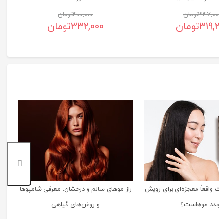
347,00
تومان
400,000
تومان
319,
تومان
332,000
تومان
واقعاً معجزه‌ای برای رویش
راز موهای سالم و درخشان: معرفی شامپوها
دد موهاست؟
و روغن‌های گیاهی