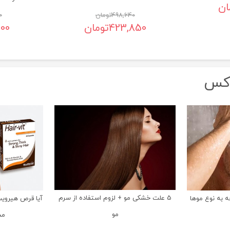
ان
498,640
تومان
0
423,850
تومان
200
وکس
5 علت خشکی مو + لزوم استفاده از سرم
ه به نوع موها
آیا قرص هیرویت 
مو
مج