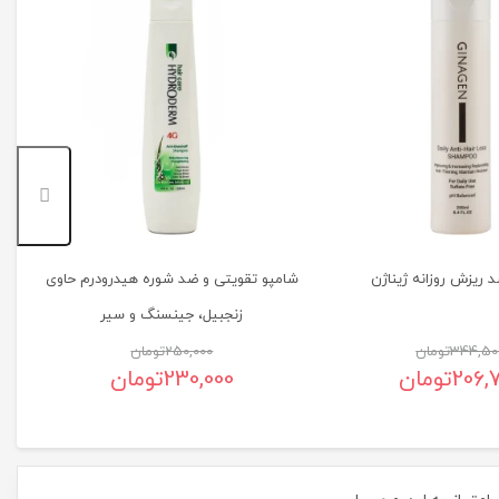
ش
 ریزش روزانه ژیناژن
شامپو تقویتی و ضد شوره هیدرودرم حاوی
زنجبیل، جینسنگ و سیر
344,50
تومان
250,000
تومان
206,
تومان
230,000
تومان