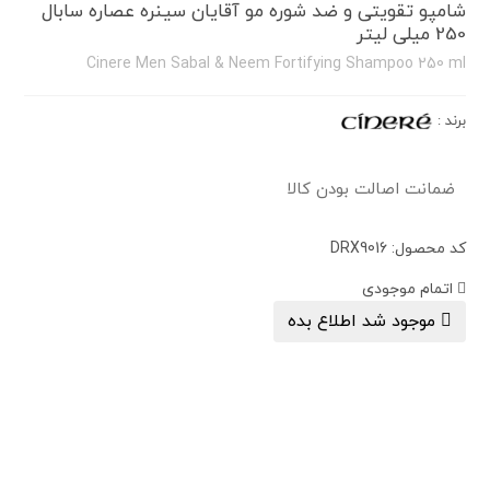
شامپو تقویتی و ضد شوره مو آقایان سینره عصاره سابال
250 میلی لیتر
Cinere Men Sabal & Neem Fortifying Shampoo 250 ml
برند
:
ضمانت اصالت بودن کالا
کد محصول: DRX9016
اتمام موجودی
موجود شد اطلاع بده