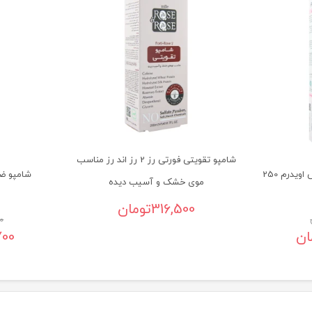
شامپو تقویتی فورتی رز 2 رز اند رز مناسب
شامپو ضد ریزش پالمینکس اویدرم 250
شامپو ضد
موی خشک و آسیب دیده
316,500
تومان
0
ان
700