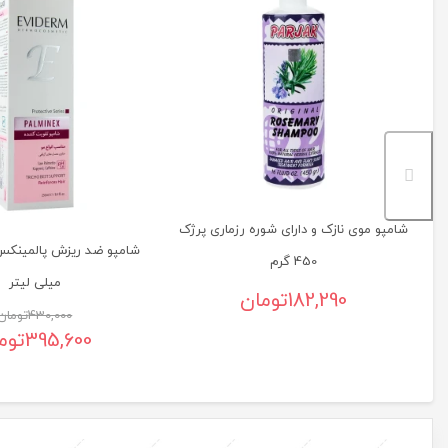
شامپو موی نازک و دارای شوره رزماری پرژک
450 گرم
میلی لیتر
182,290
تومان
430,000
تومان
395,600
توم