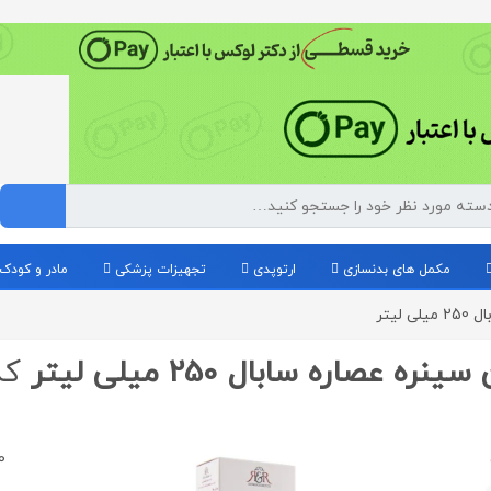
مکمل های بدنسازی
ارتوپدی
تجهیزات پزشکی
مادر و کودک
یتر
اره سابال 250 میلی لیتر
که 
40 