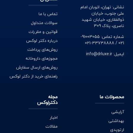
نشانی: تهران، اتوبان امام
علی جنوب، خیابان
تماس با ما
ذوالفقاری، خیابان شهید
سوالات متداول
ناصری، پلاک 309
قوانین و مقررات
شماره تماس: 91003055-
درباره دکتر لوکس
021 / 33738888-021
روش‌های پرداخت
ایمیل: info@drluxe.ir
مجوزهای داروخانه
روش‌های ارسال سفارش
راهنمای خرید از دکتر لوکس
محصولات ما
مجله
دکترلوکس
آرایشی
اخبار
بهداشتی
مقالات
ارتوپدی