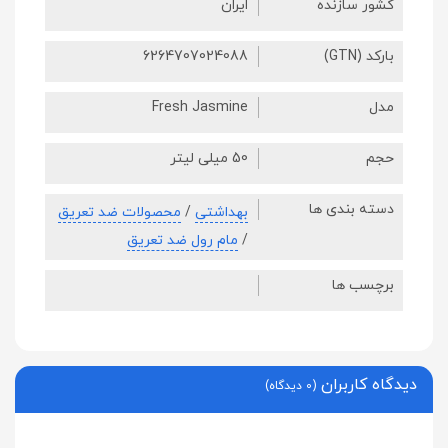
کشور سازنده
ایران
بارکد (GTN)
6264707024088
مدل
Fresh Jasmine
حجم
50 میلی لیتر
دسته بندی ها
بهداشتی
/
محصولات ضد تعریق
/
مام رول ضد تعریق
برچسب ها
دیدگاه کاربران
(0 دیدگاه)