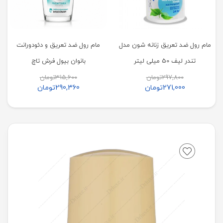
مام رول ضد تعریق زنانه شون مدل
مام رول ضد تعریق و دئودورانت
تندر لیف 50 میلی لیتر
بانوان بیول فرش تاچ
297,800
تومان
315,600
تومان
271,000
تومان
290,360
تومان