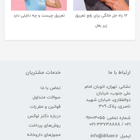
12 راه حل خانگی برای رفع تعریق
تعریق چیست و چه دلایلی دارد
زیر بغل
ارتباط با ما
خدمات مشتریان
نشانی: تهران، اتوبان امام
تماس با ما
علی جنوب، خیابان
سوالات متداول
ذوالفقاری، خیابان شهید
ناصری، پلاک 309
قوانین و مقررات
درباره دکتر لوکس
شماره تماس: 91003055-
021 / 33738888-021
روش‌های پرداخت
مجوزهای داروخانه
ایمیل: info@drluxe.ir