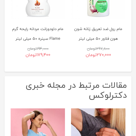
مام رول ضد تعریق زنانه شون
مام دئودورانت مردانه رایحه گرم
هون فلاور 50 میلی لیتر
Flame سینره 50 میلی لیتر
297,800
تومان
194,000
تومان
270,000
تومان
179,400
تومان
مقالات مرتبط در مجله خبری
دکترلوکس