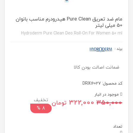
مام ضد تعریق Pure Clean هیدرودرم مناسب بانوان
50 میلی لیتر
Hydroderm Pure Clean Deo Roll-On For Women 50 ml
برند
:
ضمانت اصالت بودن کالا
کد محصول: DRX16027
موجود در انبار
322,000
350,000
تومان
%
8
تعداد