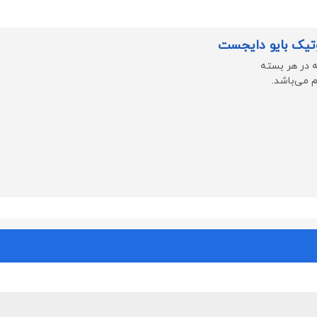
تیک بایو دایجست