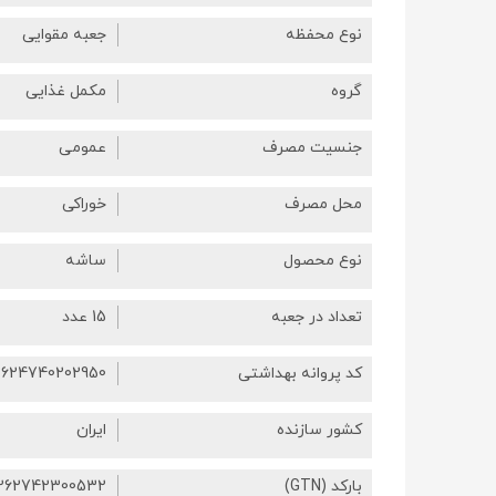
نوع محفظه
جعبه مقوایی
گروه
مکمل غذایی
جنسیت مصرف
عمومی
محل مصرف
خوراکی
نوع محصول
ساشه
تعداد در جعبه
15 عدد
کد پروانه بهداشتی
624740202950
کشور سازنده
ایران
بارکد (GTN)
262742300532