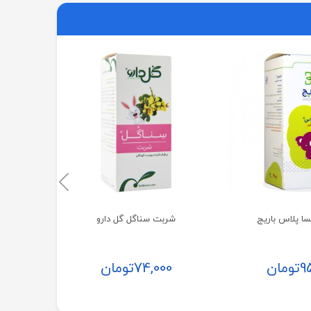
قر
00
ا پلاس باریج
شربت سناگل گل دارو
9
تومان
74,000
تومان