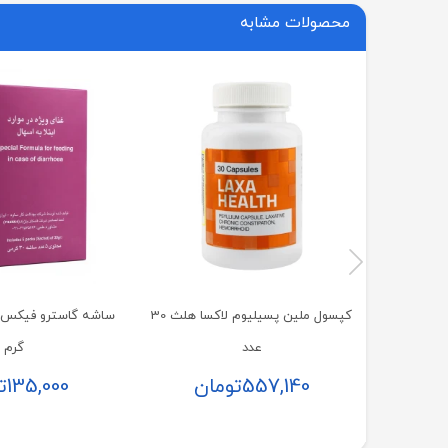
محصولات مشابه
کپسول ملین پسیلیوم لاکسا هلث 30
عدد
گرم
557,140
تومان
135,000
ت