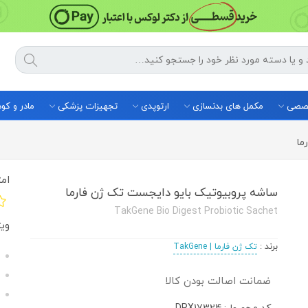
خصصی
مکمل های بدنسازی
ارتوپدی
تجهیزات پزشکی
مادر و ک
ما
امت
ساشه پروبیوتیک بایو دایجست تک ژن فارما
TakGene Bio Digest Probiotic Sachet
وی
برند
:
تک ژن فارما | TakGene
ضمانت اصالت بودن کالا