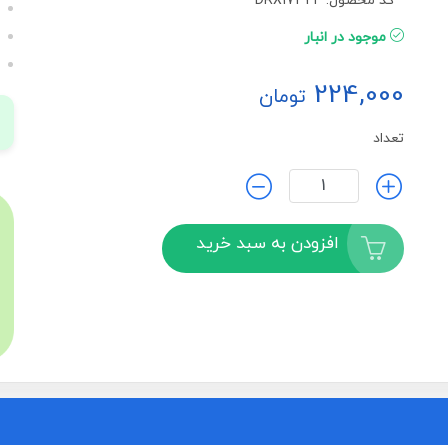
کد محصول: DRX17324
موجود در انبار
224,000
تومان
تعداد
افزودن به سبد خرید