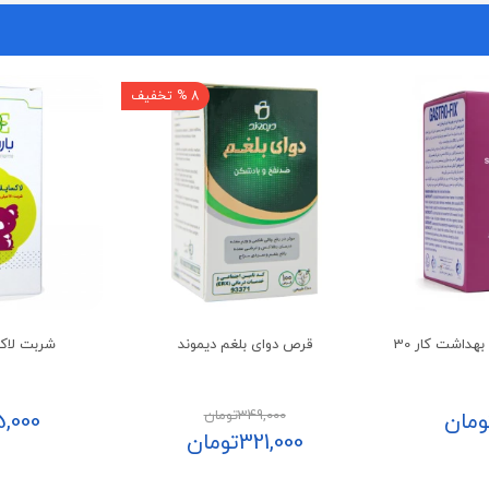
8 % تخفیف
ساشه گاسترو فیکس بهداشت کار 30
قرص دوای بلغم دیموند
شربت لاکس
349,000
تومان
ومان
5,000
321,000
تومان