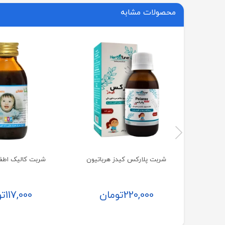
محصولات مشابه
شربت پلارکس کیدز هرباتیون
شربت کالیک اطفا
220,000
تومان
117,000
تو