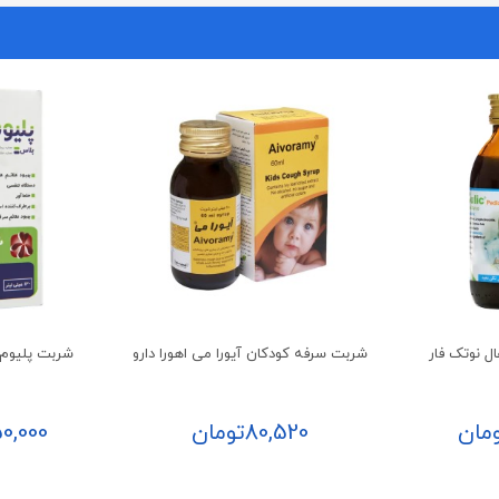
ل نوتک فار
شربت سرفه کودکان آیورا می اهورا دارو
شربت پلیوم 
مان
80,520
تومان
0,000