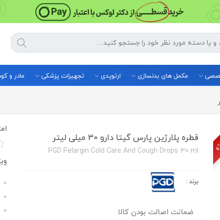
خصصی
مکمل های بدنسازی
ارتوپدی
تجهیزات پزشکی
مادر و ک
ژه
امت
قطره پلارژین پارس گیتا دارو 30 میلی لیتر
PGD Pelargin Cold Care And Cough Drops 30 ml
وی
برند
:
ضمانت اصالت بودن کالا