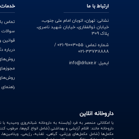
ارتباط با ما
خدمات 
نشانی: تهران، اتوبان امام علی جنوب،
تماس با 
خیابان ذوالفقاری، خیابان شهید ناصری،
سوالات 
پلاک 309
قوانین و
شماره تماس: 91003055-021 /
درباره د
33738888-021
روش‌های
ایمیل: info@drluxe.ir
مجوزهای 
روش‌های
راهنمای 
داروخانه انلاین
داروخانه مانند: اقلام آرایشی و بهداشتی (شامل انواع کرم‌ها، مرطوب کنن
مکمل‌ها (شامل مکمل‌های ورزشی، گیاهی، تغذیه، رژیمی، ویتامین‌ها