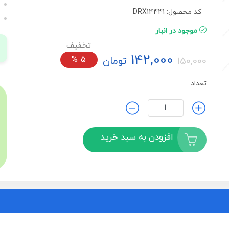
کد محصول: DRX14441
موجود در انبار
142,000
تومان
5
%
150,000
تعداد
افزودن به سبد خرید