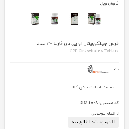
فروش ویژه
قرص جینکوویتال او پی دی فارما 30 عدد
OPD Ginkovital 30 Tablets
برند
:
ضمانت اصالت بودن کالا
کد محصول: DRX16508
اتمام موجودی
موجود شد اطلاع بده