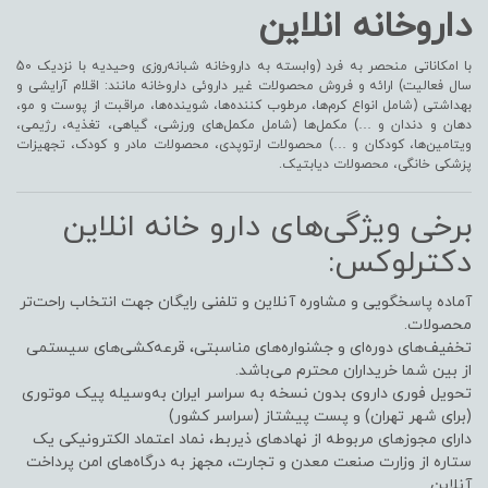
داروخانه انلاین
با امکاناتی منحصر به فرد (وابسته به داروخانه شبانه‌روزی وحیدیه با نزدیک 50
سال فعالیت) ارائه و فروش محصولات غیر داروئی داروخانه مانند: اقلام آرایشی و
بهداشتی (شامل انواع کرم‌ها، مرطوب کننده‌ها، شوینده‌ها، مراقبت از پوست و مو،
دهان و دندان و …) مکمل‌ها (شامل مکمل‌های ورزشی، گیاهی، تغذیه، رژیمی،
ویتامین‌ها، کودکان و …) محصولات ارتوپدی، محصولات مادر و کودک، تجهیزات
پزشکی خانگی، محصولات دیابتیک.
برخی ویژگی‌های دارو خانه انلاین
دکترلوکس:
آماده پاسخگویی و مشاوره آنلاین و تلفنی رایگان جهت انتخاب راحت‌تر
محصولات.
تخفیف‌های دوره‌ای و جشنواره‌های مناسبتی، قرعه‌کشی‌های سیستمی
از بین شما خریداران محترم می‌باشد.
تحویل فوری داروی بدون نسخه به سراسر ایران به‌وسیله پیک موتوری
(برای شهر تهران) و پست پیشتاز (سراسر کشور)
دارای مجوزهای مربوطه از نهادهای ذیربط، نماد اعتماد الکترونیکی یک
ستاره از وزارت صنعت معدن و تجارت، مجهز به درگاه‌های امن پرداخت
آنلاین