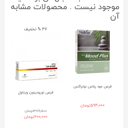
موجود نیست . محصولات مشابه
آن
47 % تخفیف
ق
قرص مود پلاس نوتراکس
قرص نورودینون ویتاول
594,000
تومان
379,500
تومان
200,000
تومان