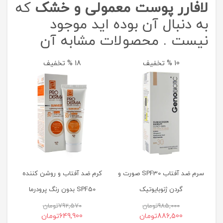
لافارر پوست معمولی و خشک
که
به دنبال آن بوده اید موجود
نیست . محصولات مشابه آن
10 % تخفیف
18 % تخفیف
سرم ضد آفتاب SPF30 صورت و
کرم ضد آفتاب و روشن کننده
گردن ژنوبایوتیک
SPF50 بدون رنگ پرودرما
985,000
تومان
792,570
تومان
886,500
تومان
649,900
تومان