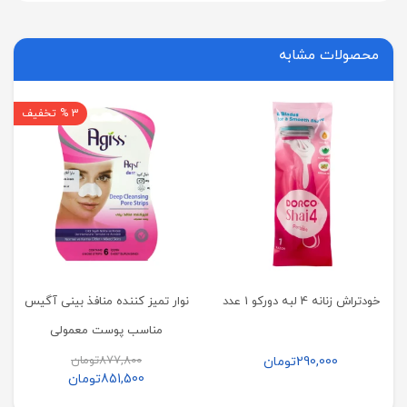
محصولات مشابه
3 % تخفیف
خودتراش زنانه 4 لبه دورکو 1 عدد
نوار تمیز کننده منافذ بینی آگیس
مناسب پوست معمولی
877,800
تومان
290,000
تومان
851,500
تومان