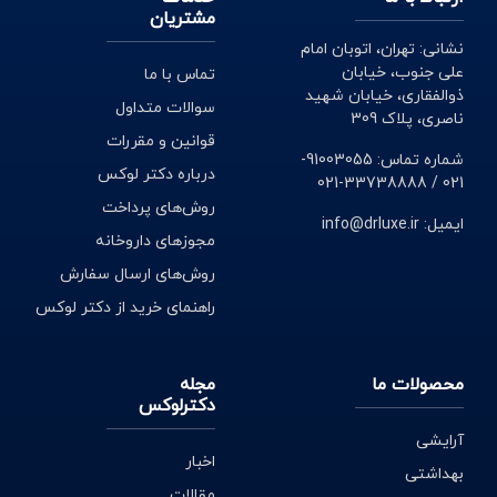
مشتریان
نشانی: تهران، اتوبان امام
علی جنوب، خیابان
تماس با ما
ذوالفقاری، خیابان شهید
سوالات متداول
ناصری، پلاک 309
قوانین و مقررات
شماره تماس: 91003055-
درباره دکتر لوکس
021 / 33738888-021
روش‌های پرداخت
ایمیل: info@drluxe.ir
مجوزهای داروخانه
روش‌های ارسال سفارش
راهنمای خرید از دکتر لوکس
محصولات ما
مجله
دکترلوکس
آرایشی
اخبار
بهداشتی
مقالات