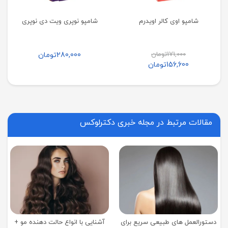
شامپو اوی کالر اویدرم
شامپو نوپری ویت دی نوپری
171,000
تومان
280,000
تومان
156,600
تومان
مقالات مرتبط در مجله خبری دکترلوکس
دستورالعمل های طبیعی سریع برای
آشنایی با انواع حالت دهنده مو +