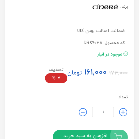
برند
:
ضمانت اصالت بودن کالا
کد محصول: DRX9038
موجود در انبار
161,000
تومان
174,000
%
7
تعداد
افزودن به سبد خرید