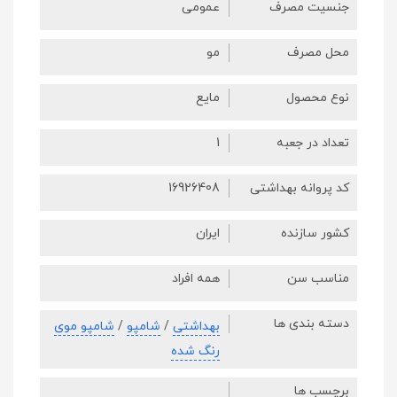
جنسیت مصرف
عمومی
محل مصرف
مو
نوع محصول
مایع
تعداد در جعبه
1
کد پروانه بهداشتی
16926408
کشور سازنده
ایران
مناسب سن
همه افراد
دسته بندی ها
بهداشتی
/
شامپو
/
شامپو موی
رنگ شده
برچسب ها