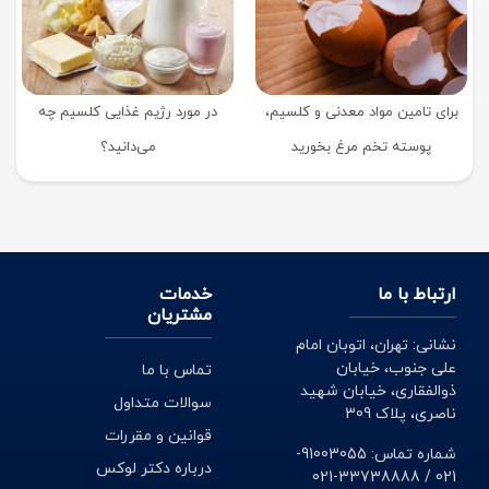
برای تامین مواد معدنی و کلسیم،
در مورد رژیم غذایی کلسیم چه
پوسته تخم مرغ بخورید
می‌دانید؟
ارتباط با ما
خدمات
مشتریان
نشانی: تهران، اتوبان امام
علی جنوب، خیابان
تماس با ما
ذوالفقاری، خیابان شهید
سوالات متداول
ناصری، پلاک 309
قوانین و مقررات
شماره تماس: 91003055-
درباره دکتر لوکس
021 / 33738888-021