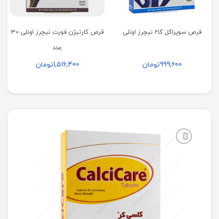
قرص سوپراکل کا2 نیچرز اونلی
قرص کارتیژن فورت نیچرز اونلی 30
عدد
999,600
تومان
1,516,400
تومان