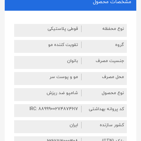
مشخصات محصول
نوع محفظه
قوطی پلاستیکی
گروه
تقویت کننده مو
جنسیت مصرف
بانوان
محل مصرف
مو و پوست سر
نوع محصول
شامپو ضد ریزش
کد پروانه بهداشتی
IRC: 8899900274874617
کشور سازنده
ایران