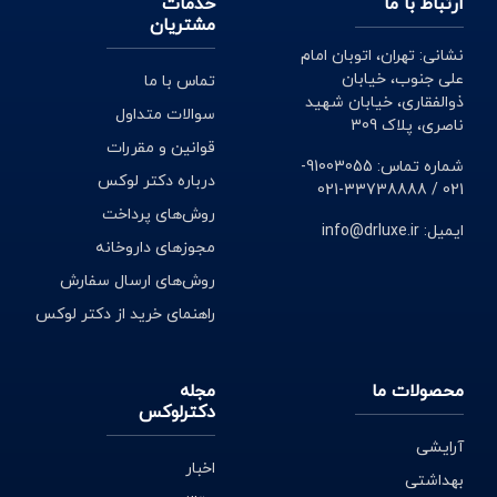
ارتباط با ما
خدمات
مشتریان
نشانی: تهران، اتوبان امام
علی جنوب، خیابان
تماس با ما
ذوالفقاری، خیابان شهید
سوالات متداول
ناصری، پلاک 309
قوانین و مقررات
شماره تماس: 91003055-
درباره دکتر لوکس
021 / 33738888-021
روش‌های پرداخت
ایمیل: info@drluxe.ir
مجوزهای داروخانه
روش‌های ارسال سفارش
راهنمای خرید از دکتر لوکس
محصولات ما
مجله
دکترلوکس
آرایشی
اخبار
بهداشتی