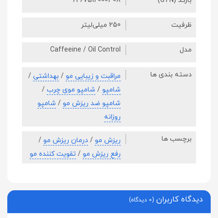
بارکد (GTN)
6267512000308
ظرفیت
250 میلی‌لیتر
مدل
Caffeeine / Oil Control
دسته بندی ها
مراقبت و زیبایی مو
/
بهداشتی
/
شامپو
/
شامپو موی چرب
/
شامپو ضد ریزش مو
/
شامپو
روزانه
برچسب ها
ریزش مو
/
درمان ریزش مو
/
رفع ریزش مو
/
تقویت کننده مو
دیدگاه کاربران
(0 دیدگاه)