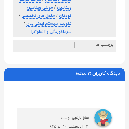
ویتامین
/
مولتی ویتامین
کودکان
/
مکمل های تخصصی
/
تقویت سیستم ایمنی بدن
/
سرماخوردگی و آنفلوآنزا
برچسب ها
دیدگاه کاربران
(2 دیدگاه)
سارا نارنجی
نوشت:
23 اردیبهشت 1401 در 16:25