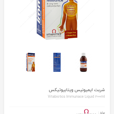
شربت ایمیونیس ویتابیوتیکس
Vitabiotics Immunace Liquid 200ml
برند
: