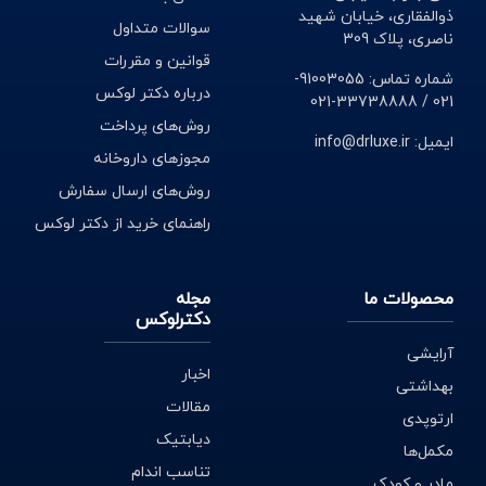
ذوالفقاری، خیابان شهید
سوالات متداول
ناصری، پلاک 309
قوانین و مقررات
شماره تماس: 91003055-
درباره دکتر لوکس
021 / 33738888-021
روش‌های پرداخت
ایمیل: info@drluxe.ir
مجوزهای داروخانه
روش‌های ارسال سفارش
راهنمای خرید از دکتر لوکس
محصولات ما
مجله
دکترلوکس
آرایشی
اخبار
بهداشتی
مقالات
ارتوپدی
دیابتیک
مکمل‌ها
تناسب اندام
مادر و کودک