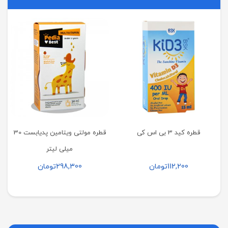
قطره کید 3 بی اس کی
قطره مولتی ویتامین پدیابست 30
میلی لیتر
112,200
تومان
298,300
تومان