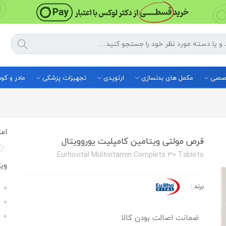
خصصی
مکمل های بدنسازی
ارتوپدی
تجهیزات پزشکی
مادر و ک
امت
قرص مولتی ویتامین کامپلیت یوروویتال
Eurhovital Multivitamin Complets 30 Tablets
وی
برند
:
ضمانت اصالت بودن کالا