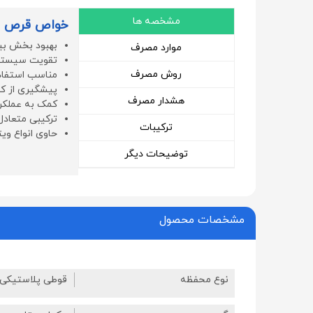
مشخصه ها
خواص قرص مو
بهبود بخش بی
موارد مصرف
تقویت سیستم
روش مصرف
مناسب استفاد
پیشگیری از کم
هشدار مصرف
کمک به عملکر
ترکیبی متعادل از 13 نوع ویتامین و 11 م
ترکیبات
حاوی انواع ویت
توضیحات دیگر
مشخصات محصول
نوع محفظه
قوطی پلاستیکی