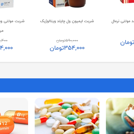
 مولتی نرمال
شربت ایمیون ول چایلد ویتالوژیک
میل
590,000
تومان
,400
ومان
354,000
تومان
4,000