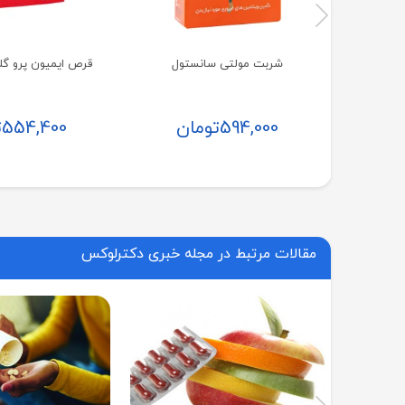
شربت مولتی سانستول
قرص ایمیون پرو گلد
594,000
تومان
554,400
ت
مقالات مرتبط در مجله خبری دکترلوکس