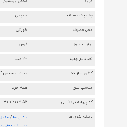
گروه
مکمل ویتامین
جنسیت مصرف
عمومی
محل مصرف
خوراکی
نوع محصول
قرص
تعداد در جعبه
30 عدد
کشور سازنده
تحت لیسانس آل
مناسب سن
همه افراد
کد پروانه بهداشتی
301012007152
دسته بندی ها
مکمل ها
/
مکمل 
سیستم ایمنی ب