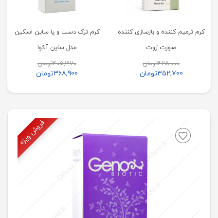
کرم ترمیم کننده و بازسازی کننده
کرم ترک دست و پا ساین اسکین
صورت ژوت
مدل ساین آکوا
425,000
تومان
405,370
تومان
352,700
تومان
368,900
تومان
فروش ویژه