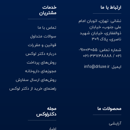
ارتباط با ما
خدمات
مشتریان
نشانی: تهران، اتوبان امام
علی جنوب، خیابان
تماس با ما
ذوالفقاری، خیابان شهید
سوالات متداول
ناصری، پلاک 309
قوانین و مقررات
شماره تماس: 91003055-
درباره دکتر لوکس
021 / 33738888-021
روش‌های پرداخت
ایمیل: info@drluxe.ir
مجوزهای داروخانه
روش‌های ارسال سفارش
راهنمای خرید از دکتر لوکس
محصولات ما
مجله
دکترلوکس
آرایشی
اخبار