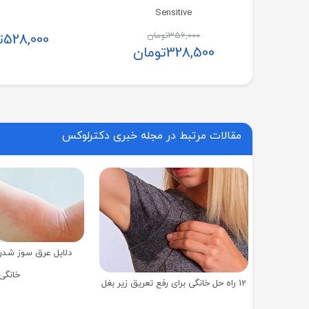
Sensitive
356,000
تومان
528,000
ت
328,500
تومان
مقالات مرتبط در مجله خبری دکترلوکس
دلایل عرق سوز شدن
خانگی
12 راه حل خانگی برای رفع تعریق زیر بغل