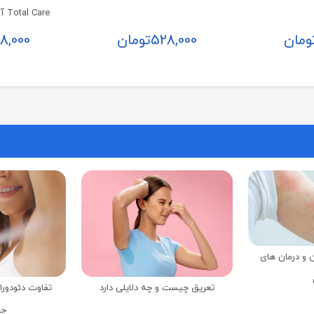
Total Care آمبرلا 75 میلی لیتر
ومان
528,000
تومان
8,000
 و درمان های
تعریق چیست و چه دلایلی دارد
تفاوت دئودورا
چ