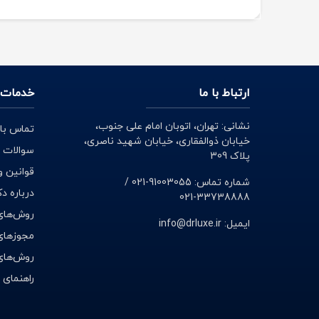
ارتباط با ما
خدمات 
نشانی: تهران، اتوبان امام علی جنوب،
تماس با 
خیابان ذوالفقاری، خیابان شهید ناصری،
سوالات 
پلاک 309
قوانین و
شماره تماس: 91003055-021 /
درباره د
33738888-021
روش‌های
ایمیل: info@drluxe.ir
مجوزهای 
روش‌های
راهنمای 