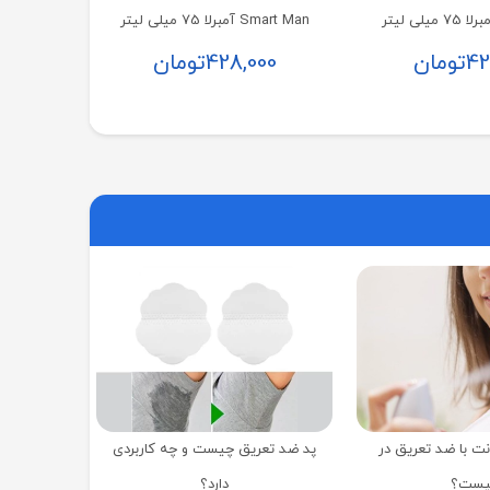
Smart Man آمبرلا 75 میلی لیتر
42
تومان
428,000
تومان
نت با ضد تعریق در
پد ضد تعریق چیست و چه کاربردی
یست؟
دارد؟