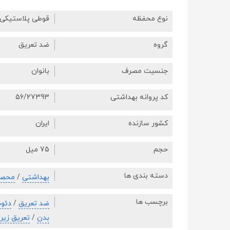
نوع محفظه
قوطی پلاستیکی
گروه
ضد تعریق
جنسیت مصرف
بانوان
کد پروانه بهداشتی
56/27393
کشور سازنده
ایران
حجم
75 میل
دسته بندی ها
بهداشتی
/
محصو
برچسب ها
ضد تعریق
/
دئود
بدن
/
تعریق زیر 