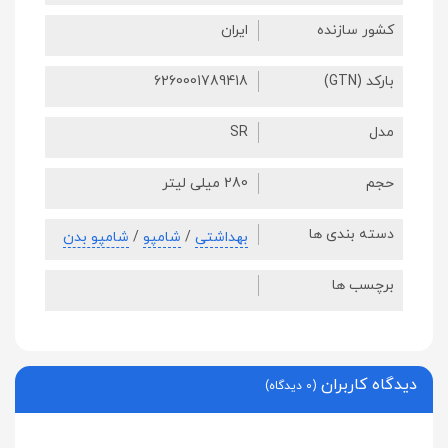
کشور سازنده
ایران
بارکد (GTN)
6260001789418
مدل
SR
حجم
280 میلی لیتر
دسته بندی ها
بهداشتی
/
شامپو
/
شامپو بدن
برچسب ها
دیدگاه کاربران
(0 دیدگاه)