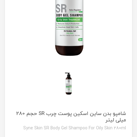
شامپو بدن ساین اسکین پوست چرب SR حجم 280
میلی لیتر
Syne Skin SR Body Gel Shampoo For Oily Skin 280ml