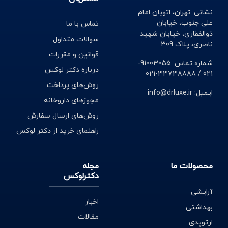
نشانی: تهران، اتوبان امام
علی جنوب، خیابان
تماس با ما
ذوالفقاری، خیابان شهید
سوالات متداول
ناصری، پلاک 309
قوانین و مقررات
شماره تماس: 91003055-
درباره دکتر لوکس
021 / 33738888-021
روش‌های پرداخت
ایمیل: info@drluxe.ir
مجوزهای داروخانه
روش‌های ارسال سفارش
راهنمای خرید از دکتر لوکس
محصولات ما
مجله
دکترلوکس
آرایشی
اخبار
بهداشتی
مقالات
ارتوپدی