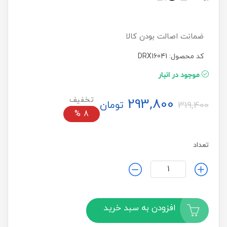
ضمانت اصالت بودن کالا
کد محصول: DRX16041
موجود در انبار
293,800
تومان
319,400
%
8
تعداد
افزودن به سبد خرید