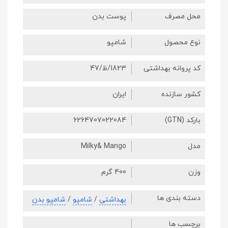
محل مصرف
پوست بدن
نوع محصول
شامپو
کد پروانه بهداشتی
1823/ظ/47
کشور سازنده
ایران
بارکد (GTN)
6264707022084
مدل
Milky& Mango
وزن
400 گرم
دسته بندی ها
بهداشتی
/
شامپو
/
شامپو بدن
برچسب ها