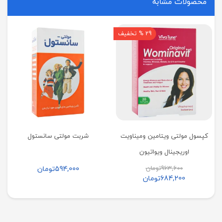
محصولات مشابه
29 % تخفیف
کپسول مولتی ویتامین ومیناویت
شربت مولتی سانستول
اوریجینال ویواتیون
963,600
تومان
594,000
تومان
684,200
تومان