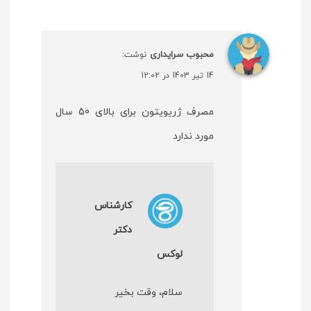
محبوب سرایداری
نوشت:
14 تیر 1403 در 12:02
مصرف ژریویتون برای بالای 50 سال
مورد ندارد
کارشناس
دکتر
لوکس
سلام، وقت بخیر