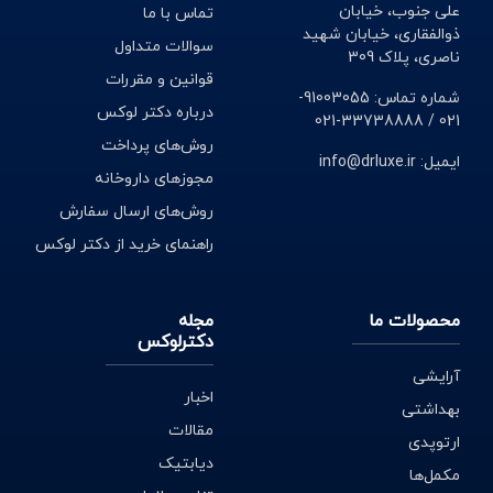
علی جنوب، خیابان
تماس با ما
ذوالفقاری، خیابان شهید
سوالات متداول
ناصری، پلاک 309
قوانین و مقررات
شماره تماس: 91003055-
درباره دکتر لوکس
021 / 33738888-021
روش‌های پرداخت
ایمیل: info@drluxe.ir
مجوزهای داروخانه
روش‌های ارسال سفارش
راهنمای خرید از دکتر لوکس
محصولات ما
مجله
دکترلوکس
آرایشی
اخبار
بهداشتی
مقالات
ارتوپدی
دیابتیک
مکمل‌ها