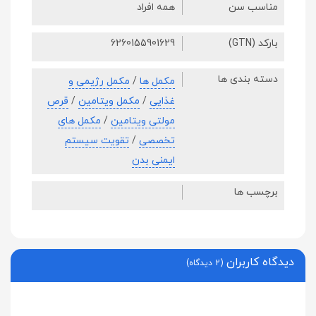
مناسب سن
همه افراد
بارکد (GTN)
6260155901629
دسته بندی ها
مکمل ها
/
مکمل رژیمی و
غذایی
/
مکمل ویتامین
/
قرص
مولتی ویتامین
/
مکمل های
تخصصی
/
تقویت سیستم
ایمنی بدن
برچسب ها
دیدگاه کاربران
(2 دیدگاه)