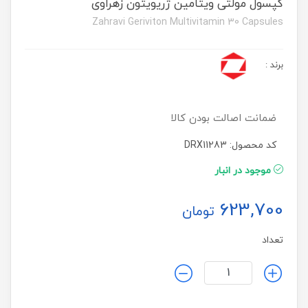
کپسول مولتی ویتامین ژریویتون زهراوی
Zahravi Geriviton Multivitamin 30 Capsules
برند
:
ضمانت اصالت بودن کالا
کد محصول: DRX11283
موجود در انبار
623,700
تومان
تعداد