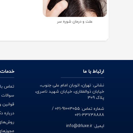
علت و درمان شوره سر
ارتباط با ما
خدمات 
نشانی: تهران، اتوبان امام علی جنوب،
تماس با 
خیابان ذوالفقاری، خیابان شهید ناصری،
سوالات 
پلاک 309
قوانین و
شماره تماس: 91003055-021 /
درباره د
33738888-021
روش‌های
ایمیل: info@drluxe.ir
مجوزهای 