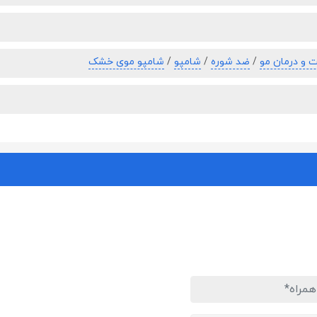
ت و درمان مو
/
ضد شوره
/
شامپو
/
شامپو موی خشک