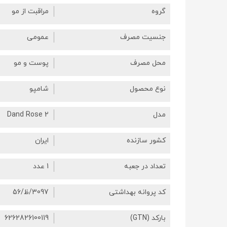
گروه
مراقبت از مو
جنسیت مصرف
عمومی
محل مصرف
پوست و مو
نوع محصول
شامپو
مدل
Dand Rose 2
کشور سازنده
ایران
تعداد در جعبه
1 عدد
کد پروانه بهداشتی
3097/ظ/56
بارکد (GTN)
6262826100119