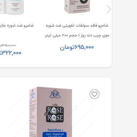
شامپو فاقد سولفات تقویتی ضد شوره
شامپو ضد شوره ملایم 
موی چرب دند روز 1 حجم 200 میلی لیتر
350,000
تو
695,000
تومان
322,000
ت