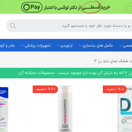
خصصی
مکمل های بدنسازی
ارتوپدی
تجهیزات پزشکی
مادر و ک
 خشک مدل دند رز 2
 2
که به دنبال آن بوده اید موجود نیست . محصولات مشابه آن
8 % تخفیف
40 % تخفیف