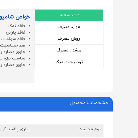
مشخصه ها
خواص شامپو ض
فاقد نمک
موارد مصرف
فاقد پارابن
روش مصرف
فاقد سولفات
ضد حساسیت
هشدار مصرف
حاوی عصاره رز
مناسب برای س
توضیحات دیگر
حاوی عصاره ر
مشخصات محصول
نوع محفظه
بطری پلاستیکی