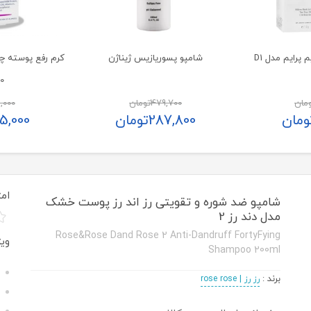
پرایم مدل D1
شامپو پسوریازیس ژیناژن
کرم رفع پوسته‌ چ
30 
مان
479,700
تومان
,000
ومان
287,800
تومان
5,000
امت
شامپو ضد شوره و تقویتی رز اند رز پوست خشک
مدل دند رز 2
Rose&Rose Dand Rose 2 Anti-Dandruff FortyFying
وی
Shampoo 200ml
برند
:
رز رز | rose rose