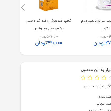
رب سر نوزاد هیدرودرم
شامپو ضد ریزش و ضد شوره فیس
گرم
دوکس مدل هیدراکلین
299
تومان
576,500
تومان
27
تومان
490,000
تومان
یاز به این محصول
ژگی های محصول
ضد شوره
ضد التهاب
تقویت کننده مو