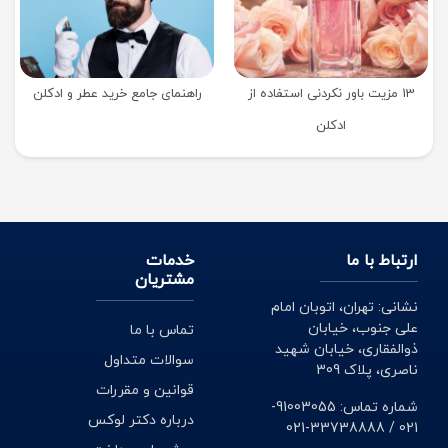
13 مزیت باور نکردنی استفاده از
راهنمای جامع خرید عطر و ادکلن
ادکلن
ارتباط با ما
خدمات
مشتریان
نشانی: تهران، اتوبان امام
علی جنوب، خیابان
تماس با ما
ذوالفقاری، خیابان شهید
سوالات متداول
ناصری، پلاک 309
قوانین و مقررات
شماره تماس: 91003055-
درباره دکتر لوکس
021 / 33738888-021