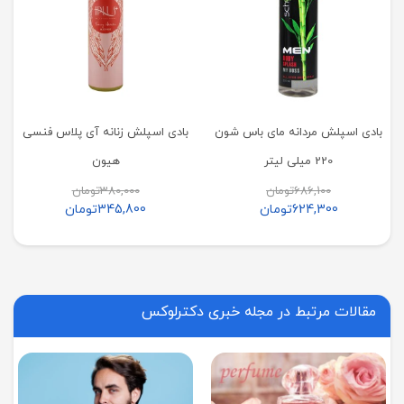
بادی اسپلش مردانه مای باس شون
بادی اسپلش زنانه آی پلاس فنسی
220 میلی لیتر
هیون
686,100
تومان
380,000
تومان
624,300
تومان
345,800
تومان
مقالات مرتبط در مجله خبری دکترلوکس