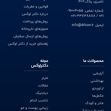
ناصری، پلاک 309
قوانین و مقررات
شماره تماس: 91003055-
درباره دکتر لوکس
021 / 33738888-021
روش‌های پرداخت
ایمیل: info@drluxe.ir
مجوزهای داروخانه
روش‌های ارسال سفارش
راهنمای خرید از دکتر لوکس
محصولات ما
مجله
دکترلوکس
آرایشی
اخبار
بهداشتی
مقالات
ارتوپدی
دیابتیک
مکمل‌ها
تناسب اندام
مادر و کودک
زیبایی پوست و مو
تجهیزات پزشکی