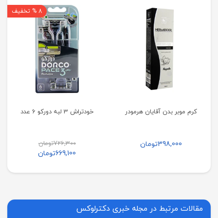
8 % تخفیف
کرم موبر بدن آقایان هرمودر
خودتراش 3 لبه دورکو 6 عدد
726,300
تومان
398,000
تومان
669,100
تومان
مقالات مرتبط در مجله خبری دکترلوکس