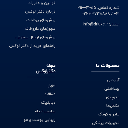
قوانین و مقررات
شماره تماس: 91003055-
درباره دکتر لوکس
021 / 33738888-021
روش‌های پرداخت
ایمیل: info@drluxe.ir
مجوزهای داروخانه
روش‌های ارسال سفارش
راهنمای خرید از دکتر لوکس
محصولات ما
مجله
دکترلوکس
آرایشی
اخبار
بهداشتی
مقالات
ارتوپدی
دیابتیک
مکمل‌ها
تناسب اندام
مادر و کودک
زیبایی پوست و مو
تجهیزات پزشکی