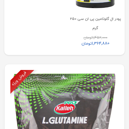
پودر ال گلوتامین پی ان سی 250
گرم
1,452,000
تومان
1,364,880
تومان
فروش ویژه