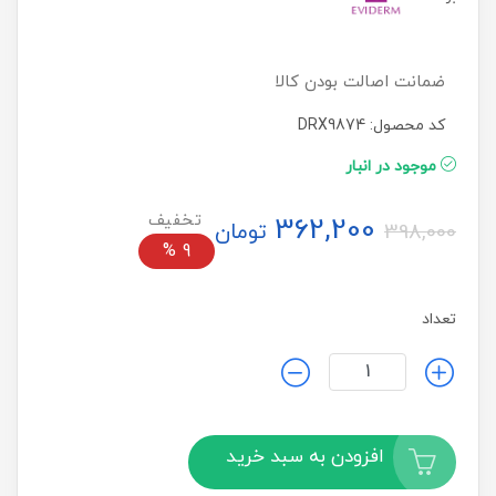
ضمانت اصالت بودن کالا
کد محصول: DRX9874
موجود در انبار
362,200
تومان
398,000
%
9
تعداد
افزودن به سبد خرید