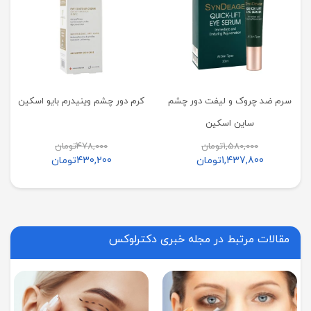
سرم ضد چروک و لیفت دور چشم
کرم دور چشم وینیدرم بایو اسکین
ساین اسکین
1,580,000
تومان
478,000
تومان
1,437,800
تومان
430,200
تومان
مقالات مرتبط در مجله خبری دکترلوکس