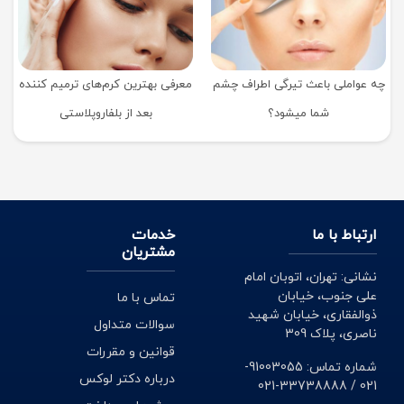
چه عواملی باعث تیرگی اطراف چشم
معرفی بهترین کرم‌های ترمیم کننده
شما میشود؟
بعد از بلفاروپلاستی
ارتباط با ما
خدمات
مشتریان
نشانی: تهران، اتوبان امام
علی جنوب، خیابان
تماس با ما
ذوالفقاری، خیابان شهید
سوالات متداول
ناصری، پلاک 309
قوانین و مقررات
شماره تماس: 91003055-
درباره دکتر لوکس
021 / 33738888-021