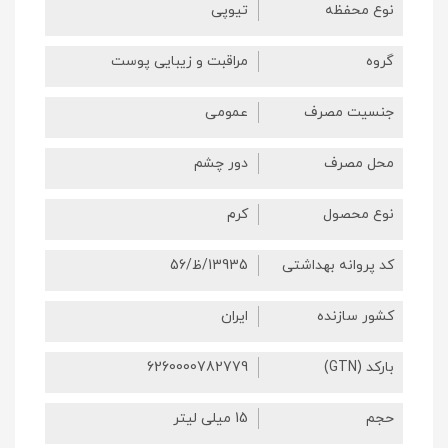
نوع محفظه
تیوپی
گروه
مراقبت و زیبایی پوست
جنسیت مصرف
عمومی
محل مصرف
دور چشم
نوع محصول
کرم
کد پروانه بهداشتی
13935/ظ/56
کشور سازنده
ایران
بارکد (GTN)
6260000782779
حجم
15 میلی لیتر