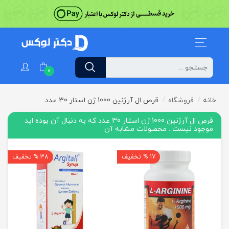
0
خانه
فروشگاه
قرص ال آرژنین 1000 ژن استار 30 عدد
قرص ال آرژنین 1000 ژن استار 30 عدد
که به دنبال آن بوده اید
موجود نیست . محصولات مشابه آن
17 % تخفیف
38 % تخفیف