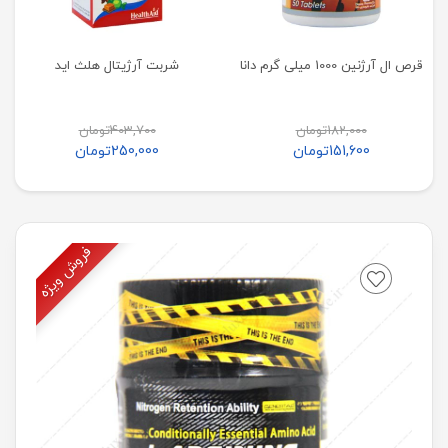
قرص ال آرژنین 1000 میلی گرم دانا
شربت آرژیتال هلث اید
182,000
تومان
403,700
تومان
151,600
تومان
250,000
تومان
فروش ویژه