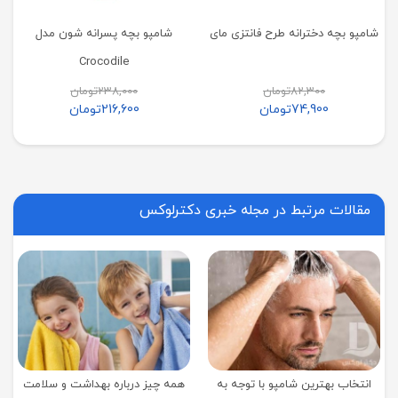
شامپو بچه دخترانه طرح فانتزی مای
شامپو بچه پسرانه شون مدل
Crocodile
82,300
تومان
238,000
تومان
74,900
تومان
216,600
تومان
مقالات مرتبط در مجله خبری دکترلوکس
انتخاب بهترین شامپو با توجه به
همه چیز درباره بهداشت و سلامت