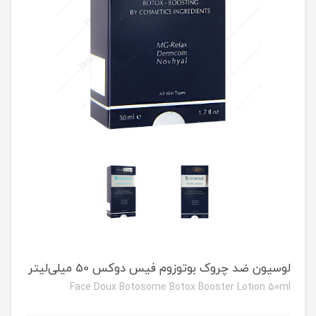
لوسیون ضد چروک بوتوزوم فیس دوکس 50 میلی‌لیتر
Face Doux Botosome Botox Booster Lotion 50ml