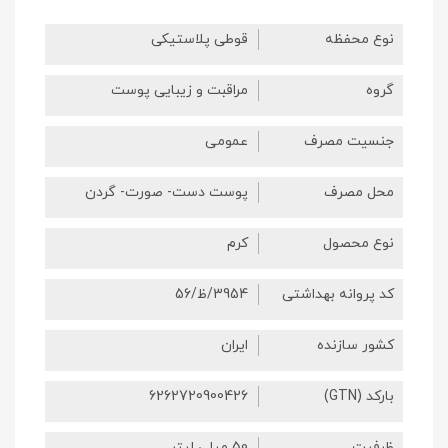
نوع محفظه
قوطی پلاستیکی
گروه
مراقبت و زیبایی پوست
جنسیت مصرف
عمومی
محل مصرف
پوست دست- صورت- گردن
نوع محصول
کرم
کد پروانه بهداشتی
3954/ظ/56
کشور سازنده
ایران
بارکد (GTN)
6262720900426
ظرفیت
50 میلی لیتر