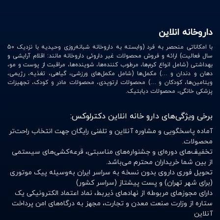
داروخانه انلاین
با امکاناتی منحصر به فرد (وابسته به داروخانه شبانه‌روزی وحیدیه با نزدیک 50
سال فعالیت) ارائه و فروش محصولات غیر داروئی داروخانه مانند: اقلام آرایشی و
بهداشتی (شامل انواع کرم‌ها، مرطوب کننده‌ها، شوینده‌ها، مراقبت از پوست و مو،
دهان و دندان و …) مکمل‌ها (شامل مکمل‌های ورزشی، گیاهی، تغذیه، رژیمی،
ویتامین‌ها، کودکان و …) محصولات ارتوپدی، محصولات مادر و کودک، تجهیزات
پزشکی خانگی، محصولات دیابتیک.
برخی ویژگی‌های دارو خانه انلاین دکترلوکس:
آماده پاسخگویی و مشاوره آنلاین و تلفنی رایگان جهت انتخاب راحت‌تر
محصولات.
تخفیف‌های دوره‌ای و جشنواره‌های مناسبتی، قرعه‌کشی‌های سیستمی
از بین شما خریداران محترم می‌باشد.
تحویل فوری داروی بدون نسخه به سراسر ایران به‌وسیله پیک موتوری
(برای شهر تهران) و پست پیشتاز (سراسر کشور)
دارای مجوزهای مربوطه از نهادهای ذیربط، نماد اعتماد الکترونیکی یک
ستاره از وزارت صنعت معدن و تجارت، مجهز به درگاه‌های امن پرداخت
آنلاین