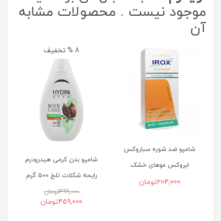
موجود نیست . محصولات مشابه
آن
8 % تخفیف
شا
شامپو ضد شوره سباروکس
شامپو بدن کرمی هیدرودرم
ایروکس موهای خشک
رایحه شکلات تلخ 500 گرم
204,000
تومان
499,000
تومان
459,000
تومان