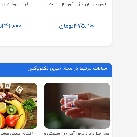
قرص جوشان انرژی آپوویتال 20 عدد
قرص جوشان انرژی
475,200
تومان
242,000
ت
مقالات مرتبط در مجله خبری دکترلوکس
همه‌ چیز درباره قرص آهن؛ راز سلامتی و
10 نشانه کلیدی هشدا