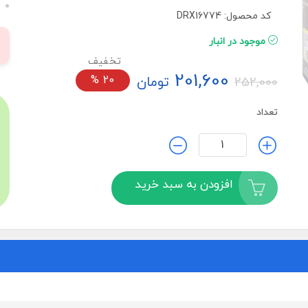
کد محصول: DRX16774
موجود در انبار
201,600
تومان
20
%
252,000
تعداد
افزودن به سبد خرید