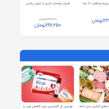
ویتافیز 20 عدد
قرص جوشان انرژی زا نیچرز پلنتی
232,100
تومان
22
تومان
197,250
تومان
بهترین ال
ه سطح کراتین بدن شما
بهترین ال کارنیتین برای کاهش وزن را