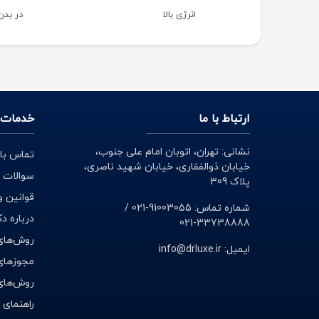
انرژی بالا
در بدن
ارتباط با ما
خدمات 
نشانی: تهران، اتوبان امام علی جنوب،
تماس با 
خیابان ذوالفقاری، خیابان شهید ناصری،
سوالات 
پلاک 309
قوانین و
شماره تماس: 91003055-021 /
درباره د
33738888-021
روش‌های
ایمیل: info@drluxe.ir
مجوزهای 
روش‌های
راهنمای 