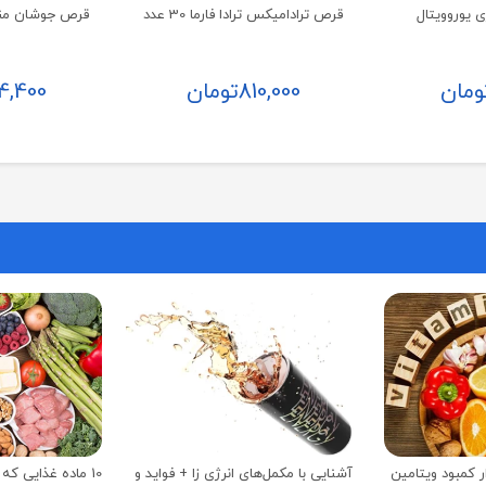
 یوروویتال
قرص ترادامیکس ترادا فارما 30 عدد
قرص جوشان منیزیم 
ومان
810,000
تومان
4,400
ر کمبود ویتامین
آشنایی با مکمل‌های انرژی زا + فواید و
10 ماده غذایی ک