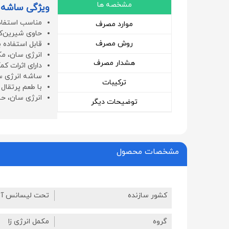
مشخصه ها
ویژگی ساشه ا
مناسب استفاد
موارد مصرف
حاوی شیرین‌ک
روش مصرف
قابل استفاده
انرژی سان، مک
هشدار مصرف
دارای اثرات ک
ساشه انرژی سا
ترکیبات
با طعم پرتقال
انرژی سان، حاوی 75 میلی‌گرم کافئین، 100 میلی‌گرم تائورین، ویتامی
توضیحات دیگر
مشخصات محصول
کشور سازنده
تحت لیسانس آل
گروه
مکمل انرژی زا