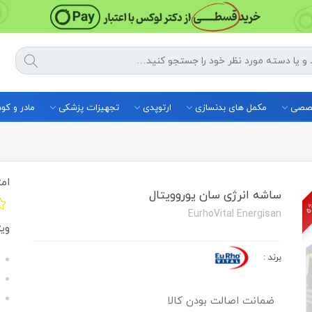
خصصی
مکمل های بدنسازی
ارتوپدی
تجهیزات پزشکی
مادر و ک
ژه
امت
ساشه انرژی سان یوروویتال
EurhoVital Energisan
وی
برند
:
ضمانت اصالت بودن کالا