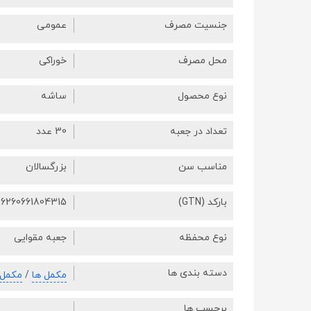
جنسیت مصرف
عمومی
محل مصرف
خوراکی
نوع محصول
ساشه
تعداد در جعبه
30 عدد
مناسب سن
بزرگسالان
بارکد (GTN)
6260661804315
نوع محفظه
جعبه مقوایی
دسته بندی ها
مکمل ها
/
مکمل 
برچسب ها