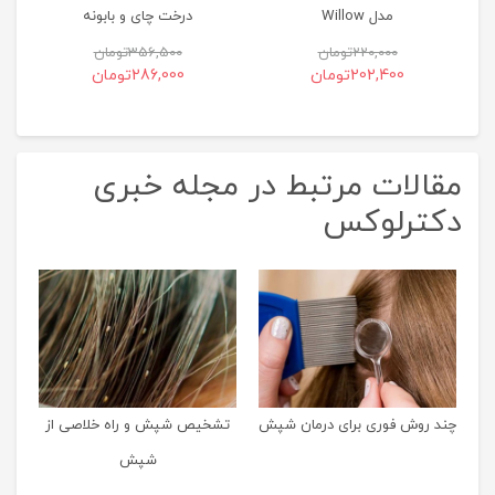
مدل Willow
درخت چای و بابونه
220,000
تومان
356,500
تومان
202,400
تومان
286,000
تومان
مقالات مرتبط در مجله خبری
دکترلوکس
2
چند روش فوری برای درمان شپش
تشخیص شپش و راه خلاصی از
شپش