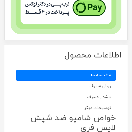
اطلاعات محصول
مشخصه ها
روش مصرف
هشدار مصرف
توضیحات دیگر
خواص شامپو ضد شپش
لایس فری