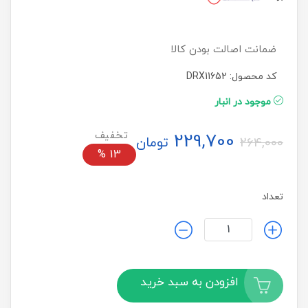
ضمانت اصالت بودن کالا
کد محصول: DRX11652
موجود در انبار
229,700
تومان
264,000
%
13
تعداد
افزودن به سبد خرید