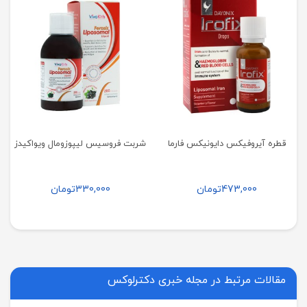
قطره آیروفیکس دایونیکس فارما
شربت فروسیس لیپوزومال ویواکیدز
473,000
تومان
330,000
تومان
مقالات مرتبط در مجله خبری دکترلوکس