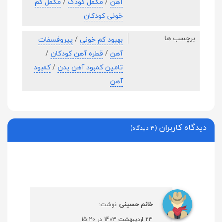
آهن
/
مکمل کودک
/
مکمل کم
خونی کودکان
برچسب ها
بهبود کم خونی
/
پیروفسفات
آهن
/
قطره آهن کودکان
/
تامین کمبود آهن بدن
/
کمبود
آهن
دیدگاه کاربران
(3 دیدگاه)
خانم حسینی
نوشت:
23 اردیبهشت 1403 در 15:20