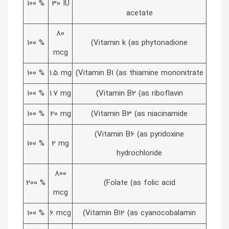
100 %
30 IU
acetate
80
100 %
(Vitamin k (as phytonadione
mcg
100 %
1.5 mg
(Vitamin B1 (as thiamine mononitrate
100 %
1.7 mg
(Vitamin B2 (as riboflavin
100 %
20 mg
(Vitamin B3 (as niacinamide
(Vitamin B6 (as pyridoxine
100 %
2 mg
hydrochloride
800
200 %
(Folate (as folic acid
mcg
100 %
6 mcg
(Vitamin B12 (as cyanocobalamin