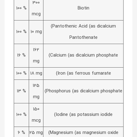
300
100 %
Biotin
mcg
(Pantothenic Acid (as dicalcium
100 %
10 mg
Pantothenate
162
16 %
(Calcium (as dicalcium phosphate
mg
100 %
18 mg
(Iron (as ferrous fumarate
125
13 %
(Phosphorus (as dicalcium phosphate
mg
150
100 %
(Iodine (as potassium iodide
mcg
6 %
25 mg
(Magnesium (as magnesium oxide