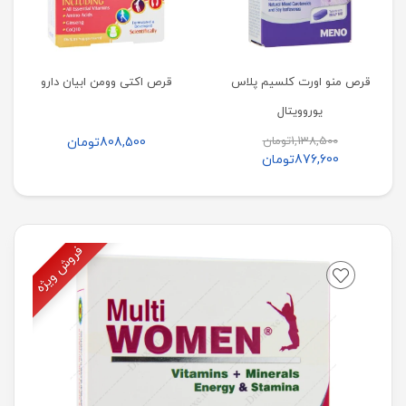
قرص منو اورت کلسیم پلاس
قرص اکتی وومن ابیان دارو
یوروویتال
1,138,500
تومان
808,500
تومان
876,600
تومان
فروش ویژه