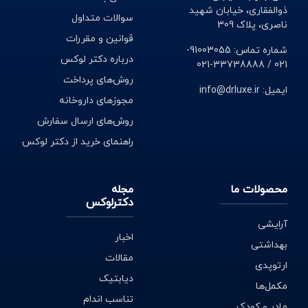
ذوالفقاری، خیابان شهید
سوالات متداول
ناصری، پلاک 309
قوانین و مقررات
شماره تماس: 91003055-
درباره دکتر لوکس
021 / 33738888-021
روش‌های پرداخت
ایمیل: info@drluxe.ir
مجوزهای داروخانه
روش‌های ارسال سفارش
راهنمای خرید از دکتر لوکس
محصولات ما
مجله
دکترلوکس
آرایشی
اخبار
بهداشتی
مقالات
ارتوپدی
دیابتیک
مکمل‌ها
تناسب اندام
مادر و کودک