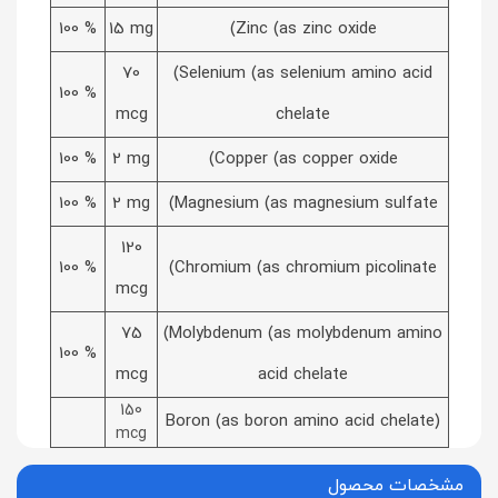
100 %
15 mg
(Zinc (as zinc oxide
70
(Selenium (as selenium amino acid
100 %
mcg
chelate
100 %
2 mg
(Copper (as copper oxide
100 %
2 mg
(Magnesium (as magnesium sulfate
120
100 %
(Chromium (as chromium picolinate
mcg
75
(Molybdenum (as molybdenum amino
100 %
mcg
acid chelate
150
(Boron (as boron amino acid chelate
mcg
مشخصات محصول