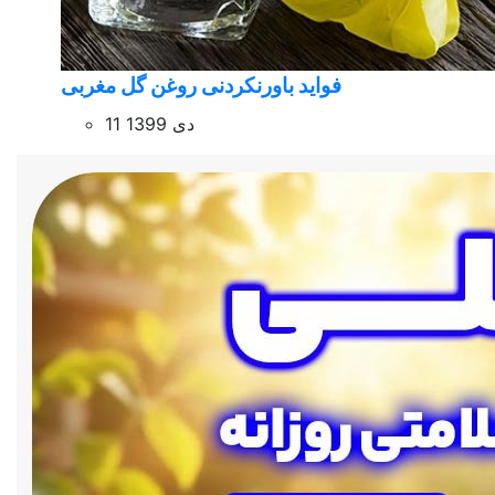
فواید باورنکردنی روغن گل مغربی
11 دی 1399