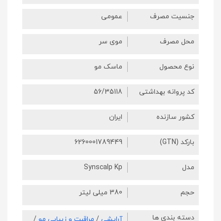
جنسیت مصرف
عمومی
محل مصرف
موی سر
نوع محصول
ماسک مو
کد پروانه بهداشتی
56/35118
کشور سازنده
ایران
بارکد (GTN)
6260001789449
مدل
Synscalp Kp
حجم
380 میلی لیتر
دسته بندی ها
آرایشی
/
مراقبت و زیبایی مو
/