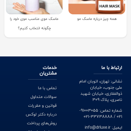
همه چیز درباره ماسک مو
ماسک موی مناسب موی خود را
چگونه انتخاب کنیم؟
ارتباط با ما
خدمات
مشتریان
نشانی: تهران، اتوبان امام
علی جنوب، خیابان
تماس با ما
ذوالفقاری، خیابان شهید
سوالات متداول
ناصری، پلاک 309
قوانین و مقررات
شماره تماس: 91003055-
درباره دکتر لوکس
021 / 33738888-021
روش‌های پرداخت
ایمیل: info@drluxe.ir