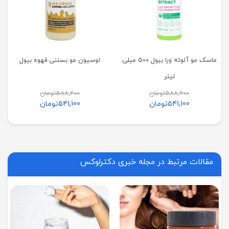
ماسک مو آلوئه ورا بیول 500 میلی
لوسیون مو بستنی قهوه بیول
لیتر
588,200
تومان
588,200
تومان
541,100
تومان
541,100
تومان
مقالات مرتبط در مجله خبری دکترلوکس