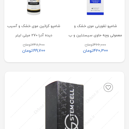
شامپو تقویتی موی خشک و
شامپو کراتین موی خشک و آسیب
معمولی وچه حاوی سیستئین و ب
دیده آدرا 270 میلی لیتر
6
466,000
تومان
248,600
تومان
420,300
تومان
199,700
تومان