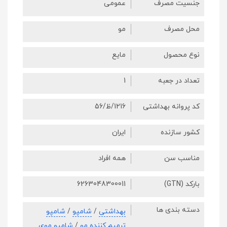
جنسیت مصرف
عمومی
محل مصرف
مو
نوع محصول
مایع
تعداد در جعبه
1
کد پروانه بهداشتی
1216/ظ/56
کشور سازنده
ایران
مناسب سن
همه افراد
بارکد (GTN)
6263048300011
دسته بندی ها
بهداشتی
/
شامپو
/
شامپو
ترمیم کننده مو
/
شامپو موی