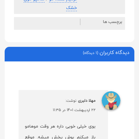
خشک
برچسب ها
دیدگاه کاربران
(1 دیدگاه)
مهلا دلبری
نوشت:
22 اردیبهشت 1401 در 11:35
بوی خیلی خوبی داره هر وقت موهامو
باز میکنم بوش پخش میشه. موقع