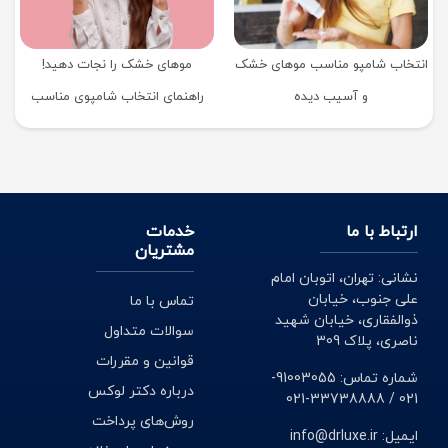
انتخاب شامپو مناسب موهای خشک
موهای خشک را نجات دهید!
و آسیب دیده
راهنمای انتخاب شامپوی مناسب
برای لطافت و درخشندگی
ارتباط با ما
خدمات
مشتریان
نشانی: تهران، اتوبان امام
علی جنوب، خیابان
تماس با ما
ذوالفقاری، خیابان شهید
سوالات متداول
ناصری، پلاک 309
قوانین و مقررات
شماره تماس: 91003055-
درباره دکتر لوکس
021 / 33738888-021
روش‌های پرداخت
ایمیل: info@drluxe.ir