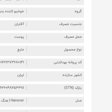
گروه
خوشبو کننده بد
جنسیت مصرف
آقایان
محل مصرف
پوست
نوع محصول
مایع
کد پروانه بهداشتی
01626273680141
کشور سازنده
ایران
بارکد (GTN)
6260482533111
مدل
Hanover | هنگ اور