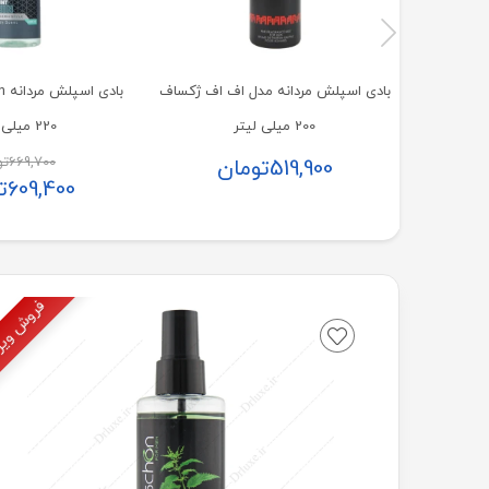
بادی اسپلش مردانه مدل اف اف ژکساف
200 میلی لیتر
220 میلی لیتر
669,700
تو
519,900
تومان
609,400
ت
فروش وی