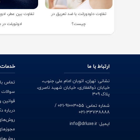
تفاوت دئودورانت با ضد تعریق در
تفاوت بین عطر، ادوپ
چیست؟
ادوتویلت در
ارتباط با ما
خدمات 
نشانی: تهران، اتوبان امام علی جنوب،
تماس با 
خیابان ذوالفقاری، خیابان شهید ناصری،
سوالات 
پلاک 309
قوانین و
شماره تماس: 91003055-021 /
درباره د
33738888-021
روش‌های
ایمیل: info@drluxe.ir
مجوزهای 
روش‌های