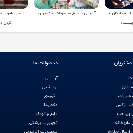
رفیوم، ادکلن و
آشنایی با انواع محصولات ضد تعریق
امضای نامرئی ش
 چیست؟
کردن دی
مشتریان
محصولات ما
ما
آرایشی
متداول
بهداشتی
 مقررات
ارتوپدی
کتر لوکس
مکمل‌ها
 پرداخت
مادر و کودک
داروخانه
تجهیزات پزشکی
 ارسال سفارش
محصولات زناشویی