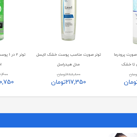
صورت پرودرما
تونر صورت مناسب پوست خشک لایسل
تونر 2 
 تا خشک
مدل هیدراسل
ا
ومان
288,800
تومان
,400
ومان
217,350
تومان
0,750