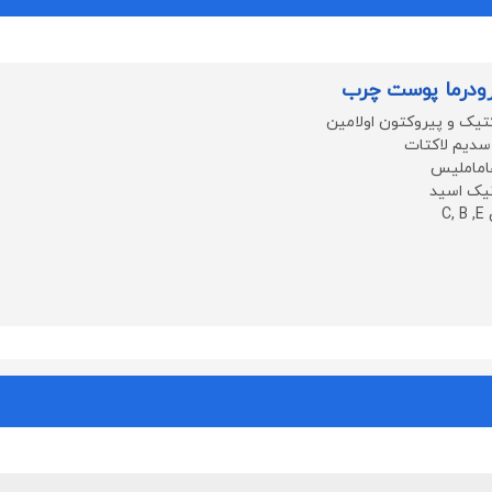
رودرما پوست چرب
تیک و پیروکتون اولامین
 سدیم لاکتات
اماملیس
نیک اسید
C