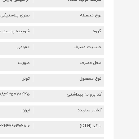
نوع محفظه
بطری پلاستیکی
گروه
شوینده پوست 
جنسیت مصرف
عمومی
محل مصرف
صورت
نوع محصول
تونر
کد پروانه بهداشتی
6086925770445
کشور سازنده
ایران
بارکد (GTN)
6264790302810