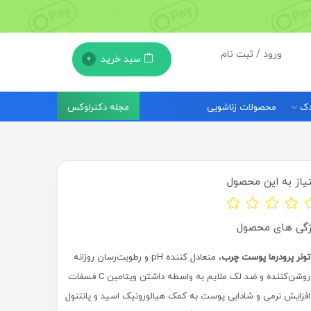
ورود / ثبت نام
سبد خرید
0
مجله دکترلوکس
ودک
محصولات زناشویی
یاز به این محصول
ژگی های محصول
تونر پرودرما پوست چرب
، متعادل کننده pH و رطوبت‌رسان روزانه
روشن‌کننده و ضد لک ملایم به واسطه داشتن ویتامین C فسفات
افزایش نرمی و شادابی پوست به کمک هیالورونیک اسید و پانتنول