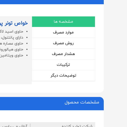
مشخصه ها
خواص تونر پ
حاوی اسید لاک
موارد مصرف
دارای پانتنول،
روش مصرف
حاوی عصاره ه
حاوی هیالورو
هشدار مصرف
حاوی ویتامین , B ,E
ترکیبات
توضیحات دیگر
مشخصات محصول
شرکت تولید کننده
آراشیمی پارس