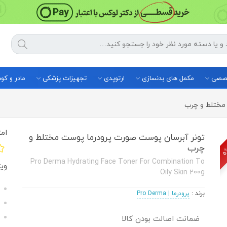
خصصی
مکمل های بدنسازی
ارتوپدی
تجهیزات پزشکی
مادر و ک
مختلط و چرب
ژه
امت
تونر آبرسان پوست صورت پرودرما پوست مختلط و
چرب
Pro Derma Hydrating Face Toner For Combination To
وی
Oily Skin 200g
برند
:
پرودرما | Pro Derma
ضمانت اصالت بودن کالا