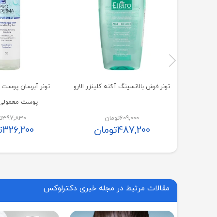
تونر فرش بالانسینگ آکنه کلینزر الارو
تونر آبرسان پوست 
پوست معمولی
609,000
تومان
397,830
ت
487,200
تومان
326,200
ت
مقالات مرتبط در مجله خبری دکترلوکس