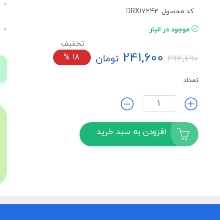
کد محصول: DRX17242
موجود در انبار
241,600
تومان
18
%
294,690
تعداد
افزودن به سبد خرید