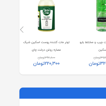
00
در 1 پوست چرب و مختلط بایو
تونر مات کننده پوست اسکین شیک
سکین
عصاره روغن درخت چای
356
تومان
292,800
تومان
32
تومان
220,300
تومان