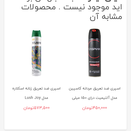
اید موجود نیست . محصولات
مشابه آن
اس
اسپری ضد تعریق مردانه کاسپین
اسپری ضد تعریق زنانه اسکلاره
مدل آلتیمیت درای 150 میلی
مدل Lush Joy
لیتر
450,000
تومان
573,500
تومان