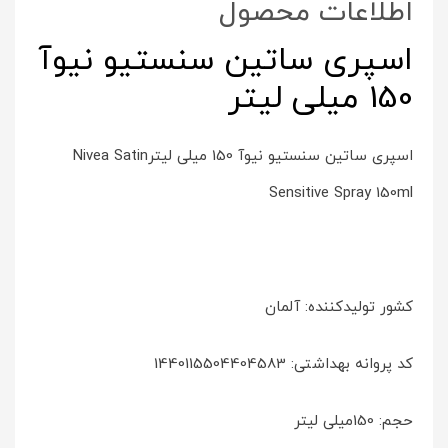
اطلاعات محصول
اسپری ساتین سنستیو نیوآ
150 میلی لیتر
اسپری ساتین سنستیو نیوآ 150 میلی لیترNivea Satin
Sensitive Spray 150ml
کشور تولیدکننده: آلمان
کد پروانه بهداشتی: 1440115504404583
حجم: 150میلی لیتر