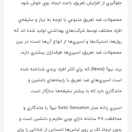
جلوگيري از افزايش تعريق، باعث ايجاد بوي خوش شود.
محصولات ضد تعريق متنوعي با توجه به نياز و سليقه‌ي
افراد مختلف توسط شرکت‌هاي بهداشتي توليد شده اند که
رول‌ها، استيک‌ها و اسپري‌ها از انواع آن‌ها است؛ در بين
محصولات ضد تعريق، اسپري‌ها طرفداران بيشتري دارند.
برند نيوآ (Nivea) که براي اکثر افراد برندي شناخته شده
است اسپري‌هاي ضد تعريق با رايحه‌هاي دلنشين و
ماندگاري دارد که با بيشتر سليقه‌ها سازگار است.
اسپري زنانه مدل Satin Sensation نيوآ با ماندگاري و
محافظت 48 ساعته داراي بويي ملايم و دلنشين است و
بدون ايجاد لک بر روي لباس‌ها احساس از شادابي را براي