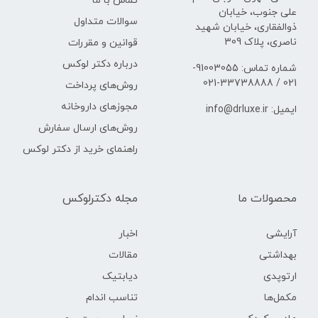
تماس با ما
علی جنوب، خیابان
سوالات متداول
ذوالفقاری، خیابان شهید
ناصری، پلاک 309
قوانین و مقررات
درباره دکتر لوکس
شماره تماس: 91003055-
021 / 33738888-021
روش‌های پرداخت
مجوزهای داروخانه
ایمیل: info@drluxe.ir
روش‌های ارسال سفارش
راهنمای خرید از دکتر لوکس
محصولات ما
مجله دکترلوکس
آرایشی
اخبار
بهداشتی
مقالات
ارتوپدی
دیابتیک
مکمل‌ها
تناسب اندام