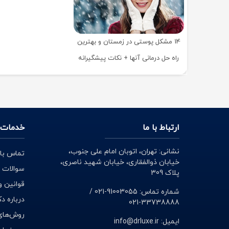
14 مشکل پوستی در زمستان و بهترین
راه حل درمانی آنها + نکات پیشگیرانه
ارتباط با ما
خدمات 
نشانی: تهران، اتوبان امام علی جنوب،
تماس با 
خیابان ذوالفقاری، خیابان شهید ناصری،
سوالات 
پلاک 309
قوانین و
شماره تماس: 91003055-021 /
درباره د
33738888-021
روش‌های
ایمیل: info@drluxe.ir