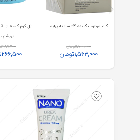
کرم مرطوب کننده 24 ساعته پرایم
ژل کرم کاسه ای آب
ابریشم ب
1,700,000
تومان
289,700
تو
1,564,000
تومان
266,500
ت