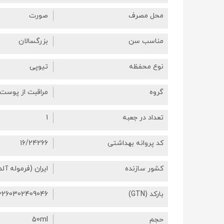
محل مصرف
صورت
مناسب سن
بزرگسالان
نوع محفظه
تیوپی
گروه
مراقبت از پوست
تعداد در جعبه
1
کد پروانه بهداشتی
16/24266
کشور سازنده
ایران (فرموله آلم
بارکد (GTN)
6260302409046
حجم
50ml