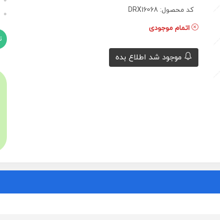
کد محصول: DRX16068
اتمام موجودی
موجود شد اطلاع بده