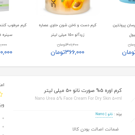
رسان پروتئین
کرم دست و ناخن شون حاوی عصاره
کرم مرطوب کنن
یول
زردآلو 150 میلی لیتر
سینره 65 میلی لیتر
مان
401,200
تومان
,000
ومان
366,000
تومان
0,000
امت
کرم اوره 5% صورت نانو 50 میلی لیتر
Nano Urea 5% Face Cream For Dry Skin 50ml
وی
برند
:
نانو | Nano
ضمانت اصالت بودن کالا