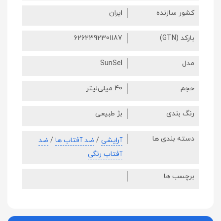
کشور سازنده
ایران
بارکد (GTN)
6262392301187
مدل
SunSel
حجم
40 میلی‌لیتر
رنگ بندی
بژ طبیعی
دسته بندی ها
آرایشی
/
ضد آفتاب ها
/
ضد
آفتاب رنگی
برچسب ها