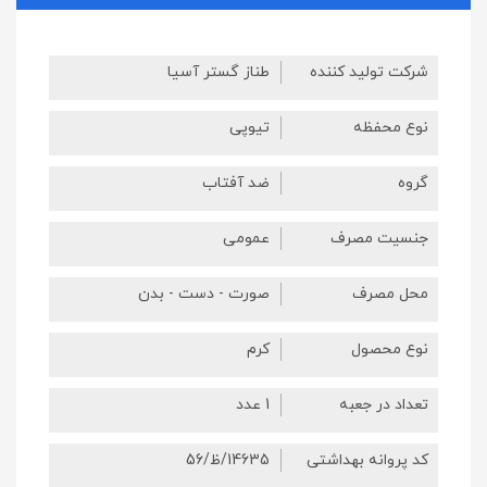
شرکت تولید کننده
طناز گستر آسیا
نوع محفظه
تیوپی
گروه
ضد آفتاب
جنسیت مصرف
عمومی
محل مصرف
صورت - دست - بدن
نوع محصول
کرم
تعداد در جعبه
1 عدد
کد پروانه بهداشتی
14635/ظ/56