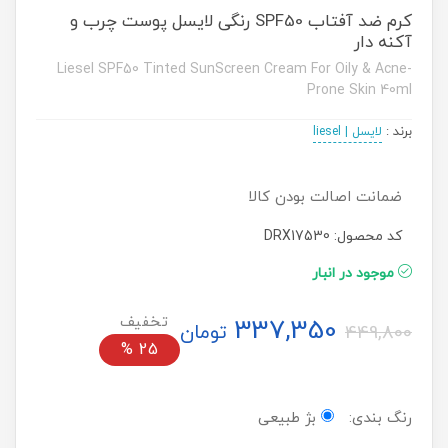
کرم ضد آفتاب SPF50 رنگی لایسل پوست چرب و
آکنه دار
Liesel SPF50 Tinted SunScreen Cream For Oily & Acne-
Prone Skin 40ml
برند
:
لایسل | liesel
ضمانت اصالت بودن کالا
کد محصول: DRX17530
موجود در انبار
337,350
تومان
449,800
%
25
رنگ بندی:
بژ طبیعی