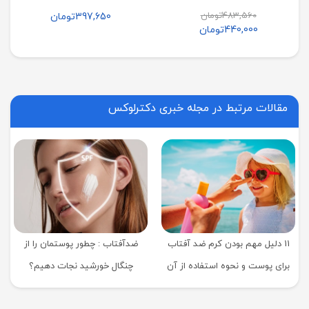
لیتر
483,560
تومان
397,650
تومان
440,000
تومان
مقالات مرتبط در مجله خبری دکترلوکس
11 دلیل مهم بودن کرم ضد آفتاب
ضدآفتاب : چطور پوستمان را از
برای پوست و نحوه استفاده از آن
چنگال خورشید نجات دهیم؟