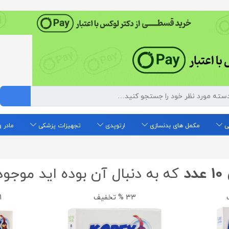
ی
مکمل های بدنسازی
ارتوپدی
تجهیزات پزشکی
مادر 
د
که به دنبال آن بوده اید موج
33 % تخفیف
41 