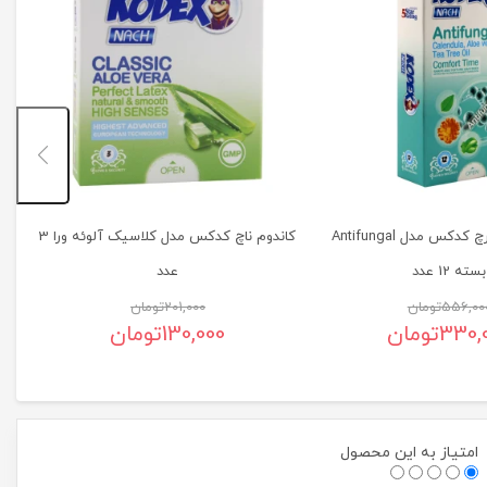
کاندوم ضد قارچ کدکس مدل Antifungal
کاندوم ناچ کدکس مدل کلاسیک آلوئه ورا 3
بسته 12 عدد
عدد
556,00
تومان
201,000
تومان
330,
تومان
130,000
تومان
امتیاز به این محصول