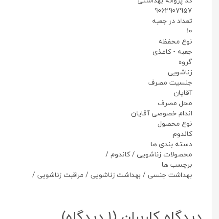
کد پروانه بهداشتی
9062907957
تعداد در جعبه
10
نوع محفظه
جعبه - کاغذی
گروه
زناشویی
جنسیت مصرف
آقایان
محل مصرف
اندام خصوصی آقایان
نوع محصول
کاندوم
دسته بندی ها
محصولات زناشویی
/
کاندوم
/
برچسب ها
بهداشت جنسی
/
بهداشت زناشویی
/
مراقبت زناشویی
/
دیدگاه کاربران
(1 دیدگاه)