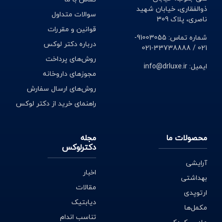
ذوالفقاری، خیابان شهید
سوالات متداول
ناصری، پلاک 309
قوانین و مقررات
شماره تماس: 91003055-
درباره دکتر لوکس
021 / 33738888-021
روش‌های پرداخت
ایمیل: info@drluxe.ir
مجوزهای داروخانه
روش‌های ارسال سفارش
راهنمای خرید از دکتر لوکس
محصولات ما
مجله
دکترلوکس
آرایشی
اخبار
بهداشتی
مقالات
ارتوپدی
دیابتیک
مکمل‌ها
تناسب اندام