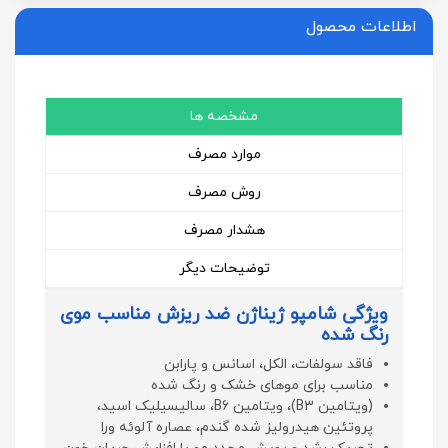
اطلاعات محصول
مشخصه ها
موارد مصرف
روش مصرف
هشدار مصرف
توضیحات دیگر
ویژگی شامپو ژیناژن ضد ریزش مناسب موی
رنگ شده
فاقد سولفات، الکل، اسانس و پارابن
مناسب برای موهای خشک و رنگ شده
(ویتامین B3)، ویتامین B6، سالیسیلیک اسید،
پروتئین هیدرولیز شده گندم، عصاره آلوئه ورا