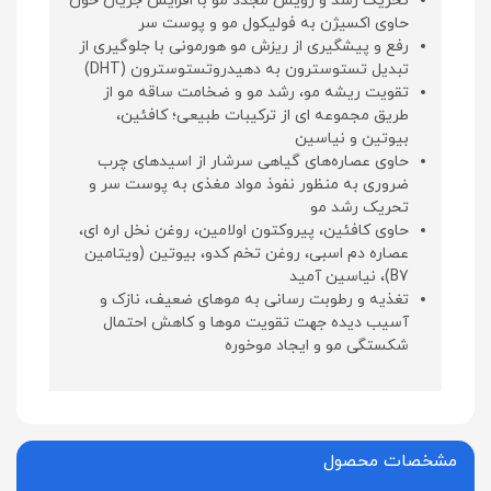
تحریک رشد و رویش مجدد مو با افزایش جریان خون
حاوی اکسیژن به فولیکول مو و پوست سر
رفع و پیشگیری از ریزش مو هورمونی با جلوگیری از
تبدیل تستوسترون به دهیدروتستوسترون (DHT)
تقویت ریشه مو، رشد مو و ضخامت ساقه مو از
طریق مجموعه ای از ترکیبات طبیعی؛ کافئین،
بیوتین و نیاسین
حاوی عصاره‌های گیاهی سرشار از اسیدهای چرب
ضروری به منظور نفوذ مواد مغذی به پوست سر و
تحریک رشد مو
حاوی کافئین، پیروکتون اولامین، روغن نخل اره ای،
عصاره دم اسبی، روغن تخم کدو، بیوتین (ویتامین
B7)، نیاسین آمید
تغذیه و رطوبت رسانی به موهای ضعیف، نازک و
آسیب دیده جهت تقویت موها و کاهش احتمال
شکستگی مو و ایجاد موخوره
مشخصات محصول