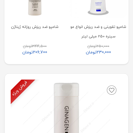
شامپو تقویتی و ضد ریزش انواع مو
شامپو ضد ریزش روزانه ژیناژن
سینره 250 میلی لیتر
250,000
تومان
344,500
تومان
230,000
تومان
206,700
تومان
فروش ویژه