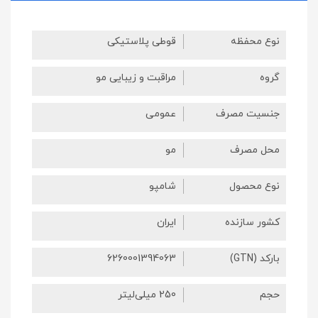
نوع محفظه
قوطی پلاستیکی
گروه
مراقبت و زیبایی مو
جنسیت مصرف
عمومی
محل مصرف
مو
نوع محصول
شامپو
کشور سازنده
ایران
بارکد (GTN)
6260001394063
حجم
250 میلی‌لیتر